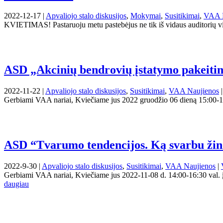
2022-12-17 |
Apvaliojo stalo diskusijos
,
Mokymai
,
Susitikimai
,
VAA N
KVIETIMAS! Pastaruoju metu pastebėjus ne tik iš vidaus auditorių vis
ASD „Akcinių bendrovių įstatymo pakeitima
2022-11-22 |
Apvaliojo stalo diskusijos
,
Susitikimai
,
VAA Naujienos
Gerbiami VAA nariai, Kviečiame jus 2022 gruodžio 06 dieną 15:00-1
ASD “Tvarumo tendencijos. Ką svarbu žino
2022-9-30 |
Apvaliojo stalo diskusijos
,
Susitikimai
,
VAA Naujienos
|
Gerbiami VAA nariai, Kviečiame jus 2022-11-08 d. 14:00-16:30 val
daugiau