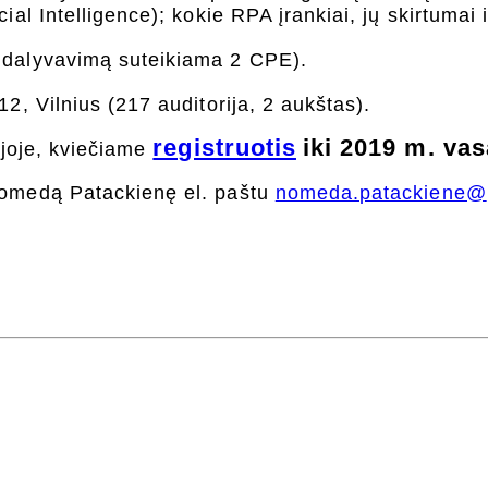
al Intelligence); kokie RPA įrankiai, jų skirtumai i
 dalyvavimą suteikiama 2 CPE).
2, Vilnius (217 auditorija, 2 aukštas).
registruotis
iki 2019 m. vas
ijoje, kviečiame
Nomedą Patackienę el. paštu
nomeda.patackiene@