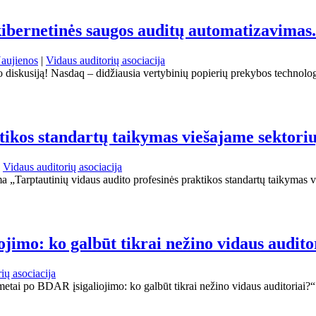
kibernetinės saugos auditų automatizavimas
ujienos
|
Vidaus auditorių asociacija
lo diskusiją! Nasdaq – didžiausia vertybinių popierių prekybos technolog
tikos standartų taikymas viešajame sektori
|
Vidaus auditorių asociacija
a „Tarptautinių vidaus audito profesinės praktikos standartų taikymas v
jimo: ko galbūt tikrai nežino vidaus audito
ių asociacija
tai po BDAR įsigaliojimo: ko galbūt tikrai nežino vidaus auditoriai?“