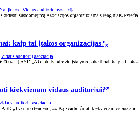
aujienos
|
Vidaus auditorių asociacija
 didesnį susidomėjimą Asociacijos organizuojamais renginiais, kviečia
i: kaip tai įtakos organizacijas?„
|
Vidaus auditorių asociacija
6:00 val. į ASD „Akcinių bendrovių įstatymo pakeitimai: kaip tai įt
ti kiekvienam vidaus auditoriui?”
Vidaus auditorių asociacija
. į ASD „Tvarumo tendencijos. Ką svarbu žinoti kiekvienam vidaus a