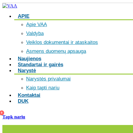
APIE
Apie VAA
Valdyba
Veiklos dokumentai ir ataskaitos
Asmens duomenų apsauga
Naujienos
Standartai ir gairės
Narystė
Narystės privalumai
Kaip tapti nariu
Kontaktai
DUK
0
Tapk nariu