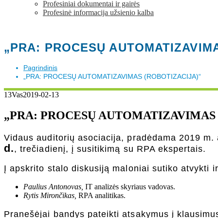
Profesiniai dokumentai ir gairės
Profesinė informacija užsienio kalba
„PRA: PROCESŲ AUTOMATIZAVIMA
Pagrindinis
„PRA: PROCESŲ AUTOMATIZAVIMAS (ROBOTIZACIJA)“
13
Vas
2019-02-13
„PRA: PROCESŲ AUTOMATIZAVIMAS 
Vidaus auditorių asociacija, pradėdama 2019 m. a
d.
, trečiadienį, į susitikimą su RPA ekspertais.
Į apskrito stalo diskusiją maloniai sutiko atvykti
Paulius Antonovas,
IT analizės skyriaus vadovas.
Rytis Mirončikas,
RPA analitikas.
Pranešėjai bandys pateikti atsakymus į klausimus