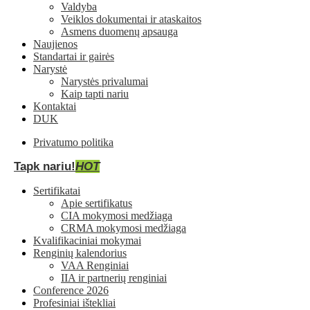
Valdyba
Veiklos dokumentai ir ataskaitos
Asmens duomenų apsauga
Naujienos
Standartai ir gairės
Narystė
Narystės privalumai
Kaip tapti nariu
Kontaktai
DUK
Privatumo politika
Tapk nariu!
HOT
Sertifikatai
Apie sertifikatus
CIA mokymosi medžiaga
CRMA mokymosi medžiaga
Kvalifikaciniai mokymai
Renginių kalendorius
VAA Renginiai
IIA ir partnerių renginiai
Conference 2026
Profesiniai ištekliai