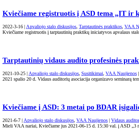
Kviečiame registruotis į ASD tema „IT ir 
2022-3-16 |
Apvaliojo stalo diskusijos
,
Tarptautinės praktikos
,
VAA Na
Kviečiame registruotis į tarptautinių praktikų iniciatyvos apvalaus sta
Tarptautinių vidaus audito profesinės prak
2021-10-25 |
Apvaliojo stalo diskusijos
,
Susitikimai
,
VAA Naujienos
2021 spalio 20 d. Vidaus auditorių asociacija organizavo seminarą tem
Kviečiame į ASD: 3 metai po BDAR įsigalio
2021-6-7 |
Apvaliojo stalo diskusijos
,
VAA Naujienos
|
Vidaus auditor
Mieli VAA nariai, Kviečiame jus 2021-06-15 d. 15:30 val. į ASD „3 me