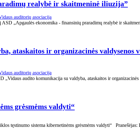
radimų realybė ir skaitmeninė iliuzija”
Vidaus auditorių asociacija
 į ASD „Apgaulės ekonomika - finansinių praradimų realybė ir skaitm
a, ataskaitos ir organizacinės valdysenos 
Vidaus auditorių asociacija
 „Vidaus audito komunikacija su valdyba, ataskaitos ir organizacinės 
nėms grėsmėms valdyti“
klos tęstinumo sistema kibernetinėms grėsmėms valdyti“ Pranešėjas: D