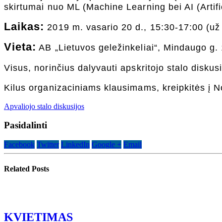
skirtumai nuo ML (Machine Learning bei AI (Artifici
Laikas:
2019 m. vasario 20 d., 15:30-17:00 (už
Vieta:
AB „Lietuvos geležinkeliai“, Mindaugo g. 1
Visus, norinčius dalyvauti apskritojo stalo diskus
Kilus organizaciniams klausimams, kreipkitės į 
Apvaliojo stalo diskusijos
Pasidalinti
Facebook
Twitter
LinkedIn
Google +
Email
Related
Posts
KVIETIMAS