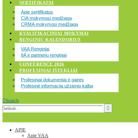
SERTIFIKATAI
Apie sertifikatus
CIA mokymosi medžiaga
CRMA mokymosi medžiaga
KVALIFIKACINIAI MOKYMAI
RENGINIŲ KALENDORIUS
VAA Renginiai
IIA ir partnerių renginiai
CONFERENCE 2026
PROFESINIAI IŠTEKLIAI
Profesiniai dokumentai ir gairės
Profesinė informacija užsienio kalba
Search
APIE
Apie VAA