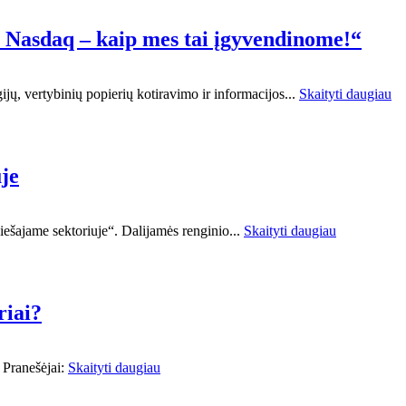
. Nasdaq – kaip mes tai įgyvendinome!“
ijų, vertybinių popierių kotiravimo ir informacijos...
Skaityti daugiau
uje
iešajame sektoriuje“. Dalijamės renginio...
Skaityti daugiau
riai?
 Pranešėjai:
Skaityti daugiau