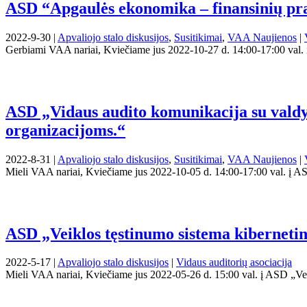
ASD “Apgaulės ekonomika – finansinių pra
2022-9-30 |
Apvaliojo stalo diskusijos
,
Susitikimai
,
VAA Naujienos
|
Gerbiami VAA nariai, Kviečiame jus 2022-10-27 d. 14:00-17:00 val.
ASD „Vidaus audito komunikacija su valdyb
organizacijoms.“
2022-8-31 |
Apvaliojo stalo diskusijos
,
Susitikimai
,
VAA Naujienos
|
Mieli VAA nariai, Kviečiame jus 2022-10-05 d. 14:00-17:00 val. į ASD
ASD „Veiklos tęstinumo sistema kiberneti
2022-5-17 |
Apvaliojo stalo diskusijos
|
Vidaus auditorių asociacija
Mieli VAA nariai, Kviečiame jus 2022-05-26 d. 15:00 val. į ASD „Vei