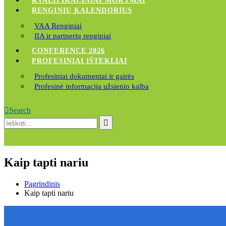
KVALIFIKACINIAI MOKYMAI
RENGINIŲ KALENDORIUS
VAA Renginiai
IIA ir partnerių renginiai
CONFERENCE 2026
PROFESINIAI IŠTEKLIAI
Profesiniai dokumentai ir gairės
Profesinė informacija užsienio kalba
Search
Kaip tapti nariu
Pagrindinis
Kaip tapti nariu