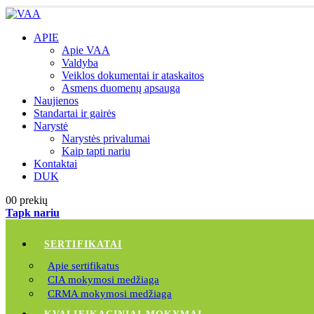
APIE
Apie VAA
Valdyba
Veiklos dokumentai ir ataskaitos
Asmens duomenų apsauga
Naujienos
Standartai ir gairės
Narystė
Narystės privalumai
Kaip tapti nariu
Kontaktai
DUK
0
0 prekių
Tapk nariu
SERTIFIKATAI
Apie sertifikatus
CIA mokymosi medžiaga
CRMA mokymosi medžiaga