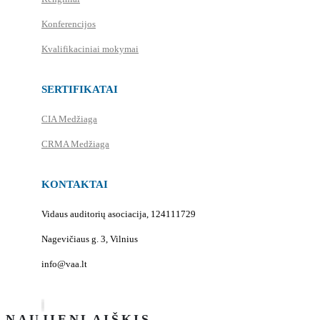
Konferencijos
Kvalifikaciniai mokymai
SERTIFIKATAI
CIA Medžiaga
CRMA Medžiaga
KONTAKTAI
Vidaus auditorių asociacija, 124111729
Nagevičiaus g. 3, Vilnius
info@vaa.lt
NAUJIENLAIŠKIS