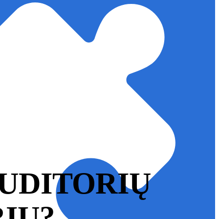
AUDITORIŲ
RIU?