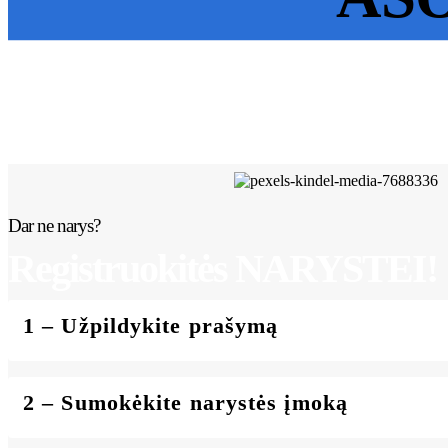
Dar ne narys?
Registruokitės NARYSTEI!
1 – Užpildykite prašymą
2 – Sumokėkite narystės įmoką