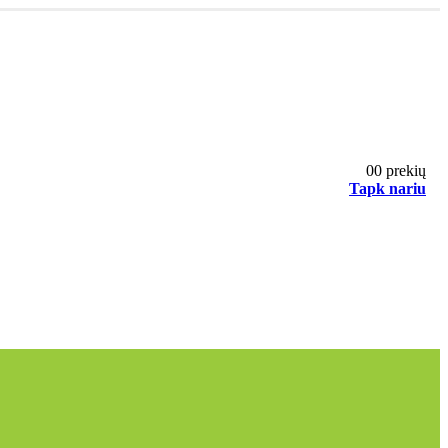
0
0 prekių
Tapk nariu