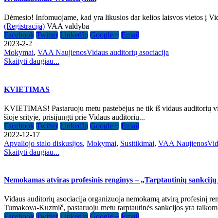
Dėmesio! Infomuojame, kad yra likusios dar kelios laisvos vietos į Vid
(Registracija)
VAA valdyba
Facebook
Twitter
LinkedIn
Google +
Email
2023-2-2
Mokymai
,
VAA Naujienos
Vidaus auditorių asociacija
Skaityti daugiau...
KVIETIMAS
KVIETIMAS! Pastaruoju metu pastebėjus ne tik iš vidaus auditorių vis 
šioje srityje, prisijungti prie Vidaus auditorių...
Facebook
Twitter
LinkedIn
Google +
Email
2022-12-17
Apvaliojo stalo diskusijos
,
Mokymai
,
Susitikimai
,
VAA Naujienos
Vid
Skaityti daugiau...
Nemokamas atviras profesinis renginys – „Tarptautinių sankcijų 
Vidaus auditorių asociacija organizuoja nemokamą atvirą profesinį reng
Tumakova-Kuzmič, pastaruoju metu tarptautinės sankcijos yra taikomo
Facebook
Twitter
LinkedIn
Google +
Email