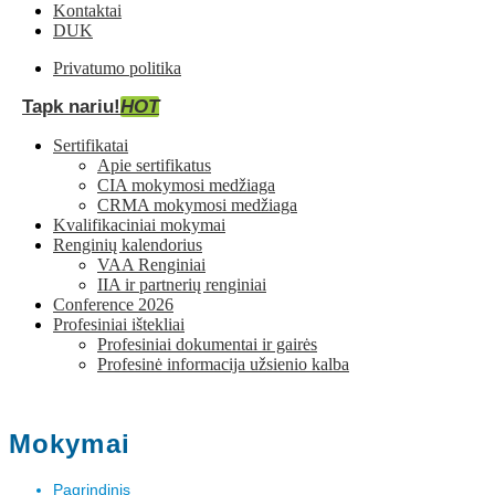
Kontaktai
DUK
Privatumo politika
Tapk nariu!
HOT
Sertifikatai
Apie sertifikatus
CIA mokymosi medžiaga
CRMA mokymosi medžiaga
Kvalifikaciniai mokymai
Renginių kalendorius
VAA Renginiai
IIA ir partnerių renginiai
Conference 2026
Profesiniai ištekliai
Profesiniai dokumentai ir gairės
Profesinė informacija užsienio kalba
Mokymai
Pagrindinis