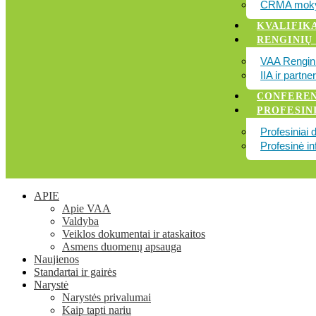
CRMA moky
KVALIFIK
RENGINIŲ
VAA Rengini
IIA ir partne
CONFEREN
PROFESINI
Profesiniai 
Profesinė in
APIE
Apie VAA
Valdyba
Veiklos dokumentai ir ataskaitos
Asmens duomenų apsauga
Naujienos
Standartai ir gairės
Narystė
Narystės privalumai
Kaip tapti nariu