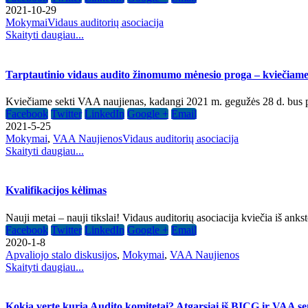
2021-10-29
Mokymai
Vidaus auditorių asociacija
Skaityti daugiau...
Tarptautinio vidaus audito žinomumo mėnesio proga – kviečiame 
Kviečiame sekti VAA naujienas, kadangi 2021 m. gegužės 28 d. bus paske
Facebook
Twitter
LinkedIn
Google +
Email
2021-5-25
Mokymai
,
VAA Naujienos
Vidaus auditorių asociacija
Skaityti daugiau...
Kvalifikacijos kėlimas
Nauji metai – nauji tikslai! Vidaus auditorių asociacija kviečia iš ank
Facebook
Twitter
LinkedIn
Google +
Email
2020-1-8
Apvaliojo stalo diskusijos
,
Mokymai
,
VAA Naujienos
Skaityti daugiau...
Kokią vertę kuria Audito komitetai? Atgarsiai iš BICG ir VAA s