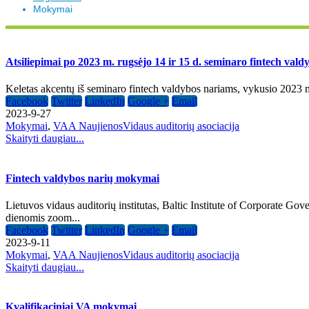
Mokymai
Atsiliepimai po 2023 m. rugsėjo 14 ir 15 d. seminaro fintech val
Keletas akcentų iš seminaro fintech valdybos nariams, vykusio 2023 m.
Facebook
Twitter
LinkedIn
Google +
Email
2023-9-27
Mokymai
,
VAA Naujienos
Vidaus auditorių asociacija
Skaityti daugiau...
Fintech valdybos narių mokymai
Lietuvos vidaus auditorių institutas, Baltic Institute of Corporate 
dienomis zoom...
Facebook
Twitter
LinkedIn
Google +
Email
2023-9-11
Mokymai
,
VAA Naujienos
Vidaus auditorių asociacija
Skaityti daugiau...
Kvalifikaciniai VA mokymai