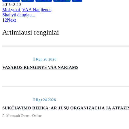
2019-2-13
Mokymai
,
VAA Naujienos
Skaityti daugiau...
1
2
Next
Artimiausi renginiai
Rgp 20 2026
VASAROS RENGINYS VAA NARIAMS
Rgs 24 2026
SUKČIAVIMO RIZIKA: AR JŪSŲ ORGANIZACIJA JĄ ATPAŽĮ
Microsoft Teams - Online