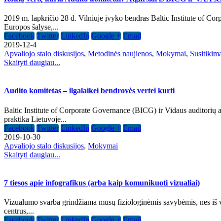
2019 m. lapkričio 28 d. Vilniuje įvyko bendras Baltic Institute of Co
Europos šalyse,...
Facebook
Twitter
LinkedIn
Google +
Email
2019-12-4
Apvaliojo stalo diskusijos
,
Metodinės naujienos
,
Mokymai
,
Susitikim
Skaityti daugiau...
Audito komitetas – ilgalaikei bendrovės vertei kurti
Baltic Institute of Corporate Governance (BICG) ir Vidaus auditorių as
praktika Lietuvoje...
Facebook
Twitter
LinkedIn
Google +
Email
2019-10-30
Apvaliojo stalo diskusijos
,
Mokymai
Skaityti daugiau...
7 tiesos apie infografikus (arba kaip komunikuoti vizualiai)
Vizualumo svarba grindžiama mūsų fiziologinėmis savybėmis, nes iš v
centrus,...
Facebook
Twitter
LinkedIn
Google +
Email