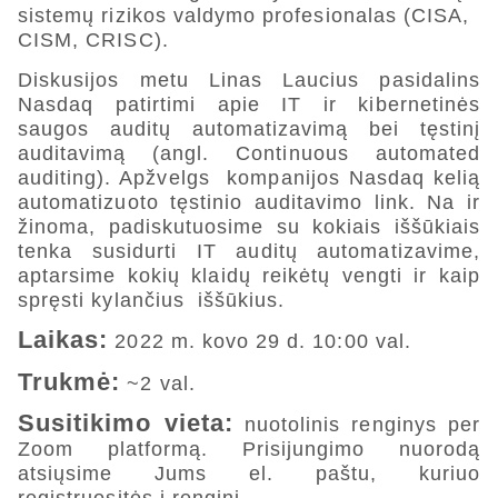
sistemų rizikos valdymo profesionalas (CISA,
CISM, CRISC).
Diskusijos metu Linas Laucius pasidalins
Nasdaq patirtimi apie IT ir kibernetinės
saugos auditų automatizavimą bei tęstinį
auditavimą (angl. Continuous automated
auditing). Apžvelgs kompanijos Nasdaq kelią
automatizuoto tęstinio auditavimo link. Na ir
žinoma, padiskutuosime su kokiais iššūkiais
tenka susidurti IT auditų automatizavime,
aptarsime kokių klaidų reikėtų vengti ir kaip
spręsti kylančius iššūkius.
Laikas:
2022 m. kovo 29 d. 10:00 val.
Trukmė:
~2 val.
Susitikimo vieta:
nuotolinis renginys per
Zoom platformą. Prisijungimo nuorodą
atsiųsime Jums el. paštu, kuriuo