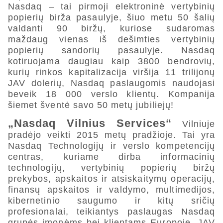
Nasdaq – tai pirmoji elektroninė vertybinių
popierių birža pasaulyje, šiuo metu 50 šalių
valdanti 90 biržų, kuriose sudaromas
maždaug vienas iš dešimties vertybinių
popierių sandorių pasaulyje. Nasdaq
kotiruojama daugiau kaip 3800 bendrovių,
kurių rinkos kapitalizacija viršija 11 trilijonų
JAV dolerių, Nasdaq paslaugomis naudojasi
beveik 18 000 verslo klientų. Kompanija
šiemet šventė savo 50 metų jubiliejų!
„Nasdaq Vilnius Services“
Vilniuje
pradėjo veikti 2015 metų pradžioje. Tai yra
Nasdaq Technologijų ir verslo kompetencijų
centras, kuriame dirba informacinių
technologijų, vertybinių popierių biržų
prekybos, apskaitos ir atsiskaitymų operacijų,
finansų apskaitos ir valdymo, multimedijos,
kibernetinio saugumo ir kitų sričių
profesionalai, teikiantys paslaugas Nasdaq
grupės įmonėms bei klientams Europoje, JAV