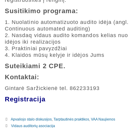
registruositės į renginį.
Susitikimo programa:
1. Nuolatinio automatizuoto audito idėja (angl.
Continuous automated auditing)
2. Nasdaq vidaus audito komandos kelias nuo
idėjos iki realizacijos
3. Praktiniai pavyzdžiai
4. Klaidos mūsų kelyje ir idėjos Jums
Suteikiami 2 CPE.
Kontaktai:
Gintarė Saržickienė tel. 862233193
Registracija
Apvaliojo stalo diskusijos
,
Tarptautinės praktikos
,
VAA Naujienos
Vidaus auditorių asociacija