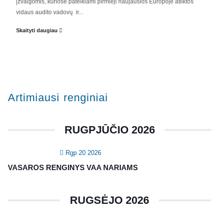
įžvalgomis, kuriose pateikiami pirmieji naujausios Europoje atliktos
Valdyba
vidaus audito vadovų ir...
Veiklos dokumentai ir ataskaitos
Skaityti daugiau
Asmens duomenų apsauga
KVALIFIKACIJA
Renginiai
Artimiausi renginiai
Konferencijos
Kvalifikaciniai mokymai
RUGPJŪČIO 2026
SERTIFIKATAI
Rgp 20 2026
CIA Medžiaga
VASAROS RENGINYS VAA NARIAMS
CRMA Medžiaga
RUGSĖJO 2026
KONTAKTAI