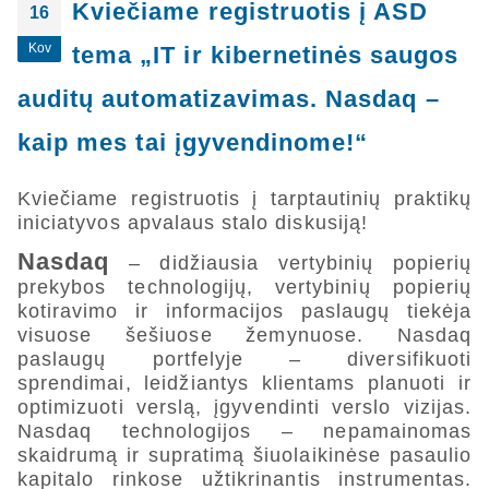
Kviečiame registruotis į ASD
16
Kov
tema „IT ir kibernetinės saugos
auditų automatizavimas. Nasdaq –
kaip mes tai įgyvendinome!“
Kviečiame registruotis į tarptautinių praktikų
iniciatyvos apvalaus stalo diskusiją!
Nasdaq
– didžiausia vertybinių popierių
prekybos technologijų, vertybinių popierių
kotiravimo ir informacijos paslaugų tiekėja
visuose šešiuose žemynuose. Nasdaq
paslaugų portfelyje – diversifikuoti
sprendimai, leidžiantys klientams planuoti ir
optimizuoti verslą, įgyvendinti verslo vizijas.
Nasdaq technologijos – nepamainomas
skaidrumą ir supratimą šiuolaikinėse pasaulio
kapitalo rinkose užtikrinantis instrumentas.