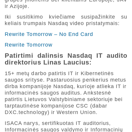
ir Azijoje.
Iki susitikimo kviečiame susipažinkite su
keliais trumpais Nasdaq video pristatymais:
Rewrite Tomorrow – No End Card
Rewrite Tomorrow
Patirtimi dalinsis Nasdaq IT audito
direktorius Linas Laucius:
15+ metų darbo patirtis IT ir Kibernetinės
saugos srityse. Pastaruosius penkerius metus
dirba kompanijoje Nasdaq, kurioje atlieka IT ir
informacinės saugos auditus. Ankstesnė
patirtis Lietuvos Valstybiniame sektoriuje bei
tarptautinėse kompanijose CSC (dabar
DXC.technology) ir Western Union.
ISACA narys, sertifikuotas IT auditorius,
Informacinės saugos valdymo ir Informacinių