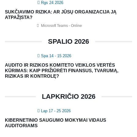
Rgs 24 2026
Vidaus auditorių asociacija, 124111729
SUKČIAVIMO RIZIKA: AR JŪSŲ ORGANIZACIJA JĄ
Nagevičiaus g. 3, Vilnius
ATPAŽĮSTA?
info@vaa.lt
Microsoft Teams - Online
SPALIO 2026
Spa 14 - 15 2026
NAUJIENLAIŠKIS
AUDITO IR RIZIKOS KOMITETO VEIKLOS VERTĖS
Registruokitės naujienlaiškiui apie Vidaus Auditorių asociaciją!
KŪRIMAS: KAIP PRIŽIŪRĖTI FINANSUS, TVARUMĄ,
RIZIKAS IR KONTROLĘ?
LAPKRIČIO 2026
Lap 17 - 25 2026
KIBERNETINIO SAUGUMO MOKYMAI VIDAUS
AUDITORIAMS