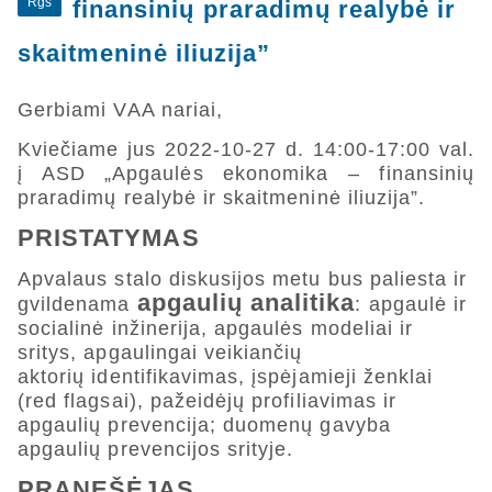
Rgs
finansinių praradimų realybė ir
skaitmeninė iliuzija”
Gerbiami VAA nariai,
Kviečiame jus 2022-10-27 d. 14:00-17:00 val.
į ASD „Apgaulės ekonomika – finansinių
praradimų realybė ir skaitmeninė iliuzija”.
PRISTATYMAS
Apvalaus stalo diskusijos metu bus paliesta ir
apgaulių analitika
gvildenama
: apgaulė ir
socialinė inžinerija, apgaulės modeliai ir
sritys, apgaulingai veikiančių
aktorių identifikavimas, įspėjamieji ženklai
(red flagsai), pažeidėjų profiliavimas ir
apgaulių prevencija; duomenų gavyba
apgaulių prevencijos srityje.
PRANEŠĖJAS