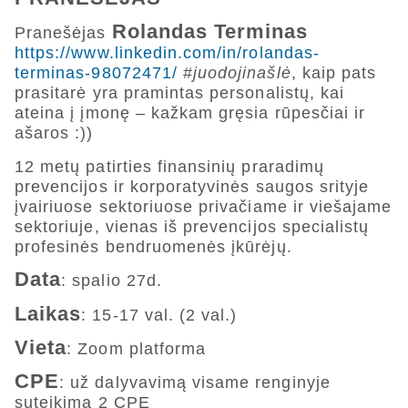
Rolandas Terminas
Pranešėjas
https://www.linkedin.com/in/rolandas-
terminas-98072471/
#
juodojinašlė
, kaip pats
prasitarė yra pramintas personalistų, kai
ateina į įmonę – kažkam gręsia rūpesčiai ir
ašaros :))
12 metų patirties finansinių praradimų
prevencijos ir korporatyvinės saugos srityje
įvairiuose sektoriuose privačiame ir viešajame
sektoriuje, vienas iš prevencijos specialistų
profesinės bendruomenės įkūrėjų.
Data
: spalio 27d.
Laikas
: 15-17 val. (2 val.)
Vieta
: Zoom platforma
CPE
: už dalyvavimą visame renginyje
suteikima 2 CPE