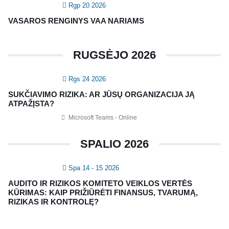
Rgp 20 2026
CIA Medžiaga
VASAROS RENGINYS VAA NARIAMS
CRMA Medžiaga
RUGSĖJO 2026
KONTAKTAI
Rgs 24 2026
Vidaus auditorių asociacija, 124111729
SUKČIAVIMO RIZIKA: AR JŪSŲ ORGANIZACIJA JĄ
Nagevičiaus g. 3, Vilnius
ATPAŽĮSTA?
info@vaa.lt
Microsoft Teams - Online
SPALIO 2026
Spa 14 - 15 2026
NAUJIENLAIŠKIS
AUDITO IR RIZIKOS KOMITETO VEIKLOS VERTĖS
Registruokitės naujienlaiškiui apie Vidaus Auditorių asociaciją!
KŪRIMAS: KAIP PRIŽIŪRĖTI FINANSUS, TVARUMĄ,
RIZIKAS IR KONTROLĘ?