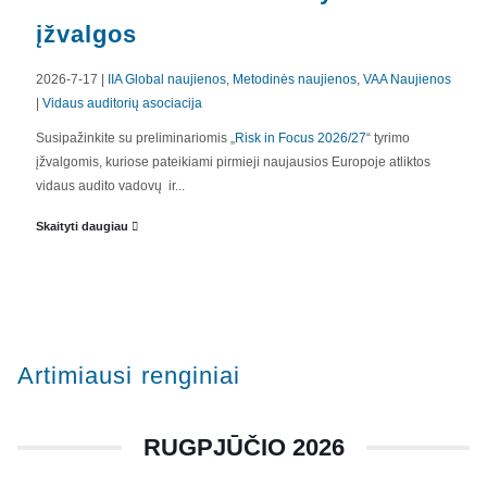
įžvalgos
2026-7-17 |
IIA Global naujienos
,
Metodinės naujienos
,
VAA Naujienos
|
Vidaus auditorių asociacija
APIE MUS
Susipažinkite su preliminariomis „
Risk in Focus 2026/27
“ tyrimo
įžvalgomis, kuriose pateikiami pirmieji naujausios Europoje atliktos
Valdyba
vidaus audito vadovų ir...
Veiklos dokumentai ir ataskaitos
Skaityti daugiau
Asmens duomenų apsauga
KVALIFIKACIJA
Renginiai
Artimiausi renginiai
Konferencijos
Kvalifikaciniai mokymai
RUGPJŪČIO 2026
SERTIFIKATAI