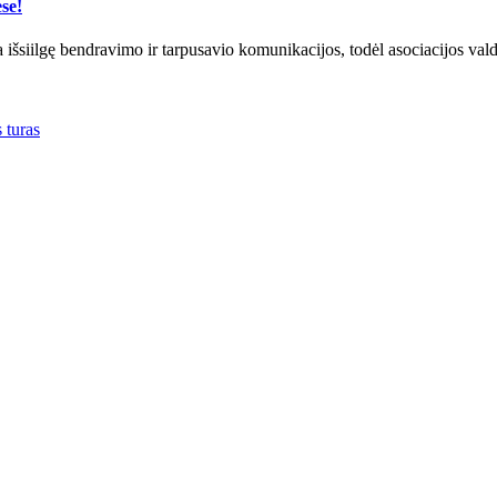
se!
 išsiilgę bendravimo ir tarpusavio komunikacijos, todėl asociacijos vald
s turas