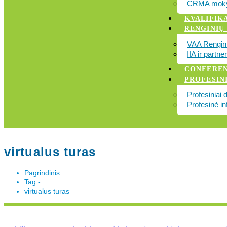
CRMA moky
KVALIFIK
RENGINIŲ
VAA Rengini
IIA ir partne
CONFEREN
PROFESINI
Profesiniai 
Profesinė in
virtualus turas
Pagrindinis
Tag -
virtualus turas