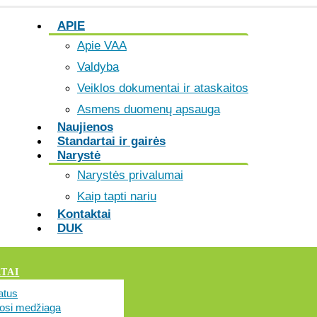
APIE
Apie VAA
Valdyba
Veiklos dokumentai ir ataskaitos
Asmens duomenų apsauga
Naujienos
Standartai ir gairės
Narystė
Narystės privalumai
Kaip tapti nariu
Kontaktai
DUK
TAI
katus
si medžiaga