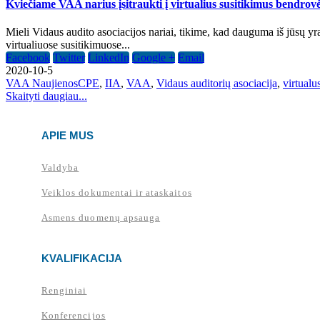
Kviečiame VAA narius įsitraukti į virtualius susitikimus bendrovė
Mieli Vidaus audito asociacijos nariai, tikime, kad dauguma iš jūsų yra
virtualiuose susitikimuose...
Facebook
Twitter
LinkedIn
Google +
Email
2020-10-5
VAA Naujienos
CPE
,
IIA
,
VAA
,
Vidaus auditorių asociacija
,
virtualu
Skaityti daugiau...
APIE MUS
Valdyba
Veiklos dokumentai ir ataskaitos
Asmens duomenų apsauga
KVALIFIKACIJA
Renginiai
Konferencijos