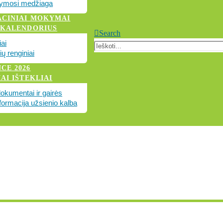
mosi medžiaga
ACINIAI MOKYMAI
 KALENDORIUS
Search
ai
rių renginiai
CE 2026
AI IŠTEKLIAI
dokumentai ir gairės
formacija užsienio kalba