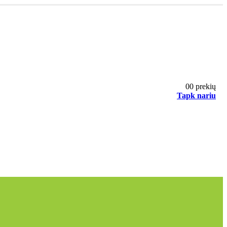
0
0 prekių
Tapk nariu