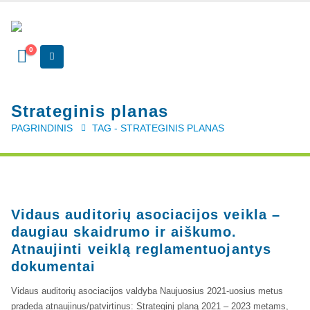
Kvalifikaciniai mokymai
0
SERTIFIKATAI
CIA Medžiaga
Strateginis planas
CRMA Medžiaga
PAGRINDINIS
TAG -
STRATEGINIS PLANAS
KONTAKTAI
Vidaus auditorių asociacija, 124111729
Nagevičiaus g. 3, Vilnius
Vidaus auditorių asociacijos veikla –
info@vaa.lt
daugiau skaidrumo ir aiškumo.
Atnaujinti veiklą reglamentuojantys
dokumentai
Vidaus auditorių asociacijos valdyba Naujuosius 2021-uosius metus
NAUJIENLAIŠKIS
pradeda atnaujinus/patvirtinus: Strateginį planą 2021 – 2023 metams,