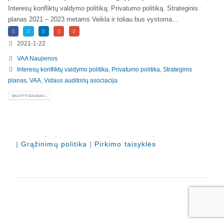
Registruokitės naujienlaiškiui apie Vidaus Auditorių asociaciją!
Interesų konfliktų valdymo politiką; Privatumo politiką. Strateginis
planas 2021 – 2023 metams Veikla ir toliau bus vystoma...
2021-1-22
VAA Naujienos
Interesų konfliktų valdymo politika
,
Privatumo politika
,
Strateginis
planas
,
VAA
,
Vidaus auditorių asociacija
SKAITYTI DAUGIAU...
Copyright © 2018 - 2023, Vidaus auditorių
asociacija | IIA Lithuania |
Privatumo politika
|
Grąžinimų politika
|
Pirkimo taisyklės