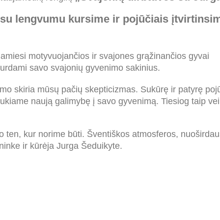
 su lengvumu kursime ir pojūčiais įtvirtinsi
amiesi motyvuojančios ir svajones grąžinančios gyvai
kurdami savo svajonių gyvenimo sakinius.
o skiria mūsų pačių skepticizmas. Sukūrę ir patyrę pojū
aukiame naują galimybę į savo gyvenimą. Tiesiog taip vei
o ten, kur norime būti. Šventiškos atmosferos, nuoširdaus
inke ir kūrėja Jurga Šeduikyte.