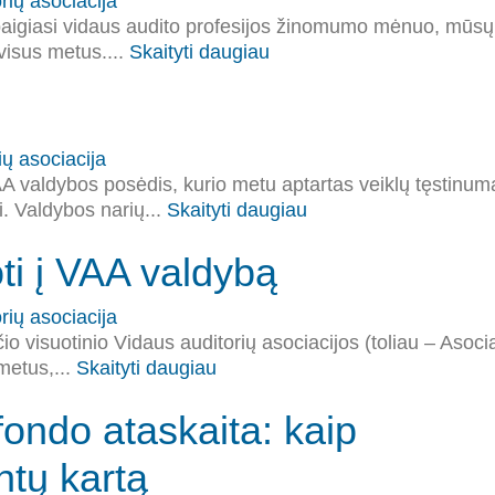
rių asociacija
. baigiasi vidaus audito profesijos žinomumo mėnuo, mūsų
 visus metus....
Skaityti daugiau
ių asociacija
AA valdybos posėdis, kurio metu aptartas veiklų tęstinum
i. Valdybos narių...
Skaityti daugiau
ti į VAA valdybą
rių asociacija
o visuotinio Vidaus auditorių asociacijos (toliau – Asocia
metus,...
Skaityti daugiau
fondo ataskaita: kaip
entų kartą