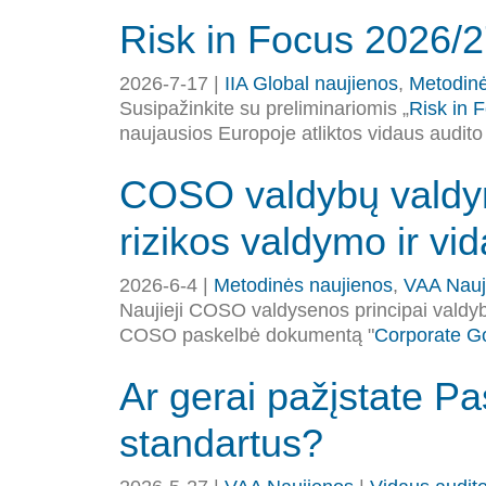
Risk in Focus 2026/2
2026-7-17 |
IIA Global naujienos
,
Metodinė
Susipažinkite su preliminariomis „
Risk in 
naujausios Europoje atliktos vidaus audito
COSO valdybų valdymo
rizikos valdymo ir vi
2026-6-4 |
Metodinės naujienos
,
VAA Nauj
Naujieji COSO valdysenos principai valdy
COSO paskelbė dokumentą "
Corporate Go
Ar gerai pažįstate Pa
standartus?