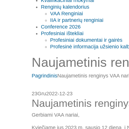
Kvalifikaciniai mokymai
Renginių kalendorius
VAA Renginiai
IIA ir partnerių renginiai
Conference 2026
Profesiniai ištekliai
Profesiniai dokumentai ir gairės
Profesinė informacija užsienio kal
Naujametinis re
Pagrindinis
Naujametinis renginys VAA na
23
Gru
2022-12-23
Naujametinis rengin
Gerbiami VAA nariai,
Kviečiame jus 2023 m. sausio 12 dieną į 