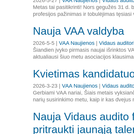
2026-5-27 |
VAA Naujienos
|
Vidaus audito
Metas tai pasitikrinti! Nors gegužės 31 d
profesijos pažinimas ir tobulėjimas tęsiasi
Nauja VAA valdyba
2026-5-5 |
VAA Naujienos
|
Vidaus auditor
Šiandien įvyko pirmasis naujai išrinktos V
aktualiausi šiuo metu asociacijos klausima
Kvietimas kandidatuo
2026-3-23 |
VAA Naujienos
|
Vidaus audito
Gerbiami VAA nariai, Šiais metais vyksianči
narių susirinkimo metu, kaip ir kas dvejus 
Nauja Vidaus audito 
pritraukti jaunąją tal