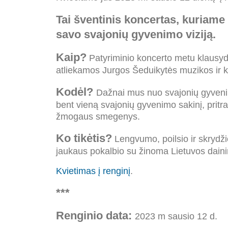
Tai šventinis koncertas, kuriame
savo svajonių gyvenimo viziją.
Kaip?
Patyriminio koncerto metu klausyd
atliekamos Jurgos Šeduikytės muzikos ir 
Kodėl?
Dažnai mus nuo svajonių gyvenim
bent vieną svajonių gyvenimo sakinį, pritr
žmogaus smegenys.
Ko tikėtis?
Lengvumo, poilsio ir skrydži
jaukaus pokalbio su žinoma Lietuvos dainin
Kvietimas į renginį
.
***
Renginio data:
2023 m sausio 12 d.