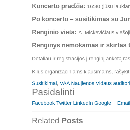
Koncerto pradžia:
16:30 (jūsų lauki
Po koncerto – susitikimas su Ju
Renginio vieta:
A. Mickevičiaus viešoji 
Renginys nemokamas ir skirtas 
Detaliau ir registracijos į renginį anketą ra
Kilus organizaciniams klausimams, rašykit
Susitikimai
,
VAA Naujienos
Vidaus auditor
Pasidalinti
Facebook
Twitter
LinkedIn
Google +
Emai
Related
Posts