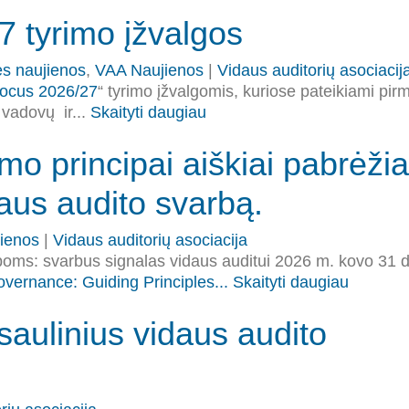
7 tyrimo įžvalgos
s naujienos
,
VAA Naujienos
|
Vidaus auditorių asociacij
Focus 2026/27
“ tyrimo įžvalgomis, kuriose pateikiami pirm
 vadovų ir...
Skaityti daugiau
 principai aiškiai pabrėžia
daus audito svarbą.
ienos
|
Vidaus auditorių asociacija
boms: svarbus signalas vidaus auditui 2026 m. kovo 31 d
vernance: Guiding Principles...
Skaityti daugiau
saulinius vidaus audito