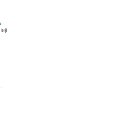
a
ieji
.