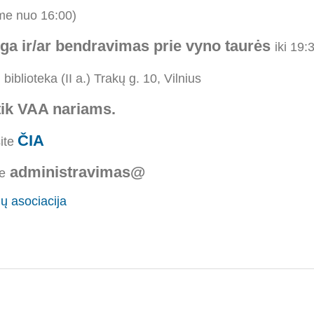
ame nuo 16:00)
rga ir/ar bendravimas prie vyno taurės
iki 19:
biblioteka (II a.) Trakų g. 10, Vilnius
tik VAA nariams.
ČIA
site
administravimas@
e
ių asociacija
l