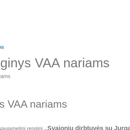
ba
nginys VAA nariams
riams
ys VAA nariams
„Svajonių dirbtuvės su Jurg
Naujametinį renginį