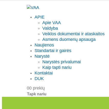
APIE
Apie VAA
Valdyba
Veiklos dokumentai ir ataskaitos
Asmens duomenų apsauga
Naujienos
Standartai ir gairės
Narystė
Narystės privalumai
Kaip tapti nariu
Kontaktai
DUK
0
0 prekių
Tapk nariu