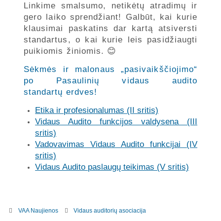
Linkime smalsumo, netikėtų atradimų ir
gero laiko sprendžiant! Galbūt, kai kurie
klausimai paskatins dar kartą atsiversti
standartus, o kai kurie leis pasidžiaugti
puikiomis žiniomis. 😊
Sėkmės ir malonaus „pasivaikščiojimo“
po Pasaulinių vidaus audito
standartų erdves!
Etika ir profesionalumas (II sritis)
Vidaus Audito funkcijos valdysena (III
sritis)
Vadovavimas Vidaus Audito funkcijai (IV
sritis)
Vidaus Audito paslaugų teikimas (V sritis)
VAA Naujienos
Vidaus auditorių asociacija