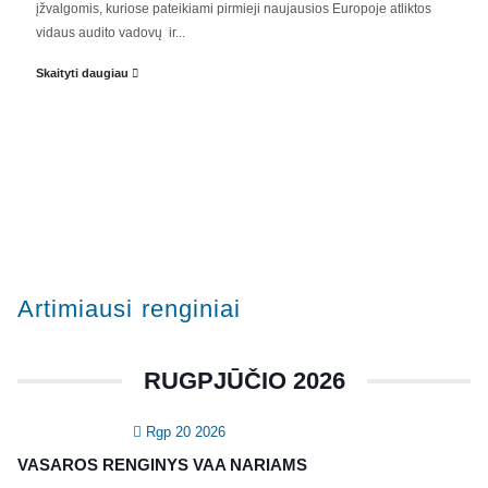
įžvalgomis, kuriose pateikiami pirmieji naujausios Europoje atliktos
vidaus audito vadovų ir...
APIE MUS
Skaityti daugiau
Valdyba
Veiklos dokumentai ir ataskaitos
Asmens duomenų apsauga
KVALIFIKACIJA
Renginiai
Artimiausi renginiai
Konferencijos
Kvalifikaciniai mokymai
RUGPJŪČIO 2026
SERTIFIKATAI
Rgp 20 2026
CIA Medžiaga
VASAROS RENGINYS VAA NARIAMS