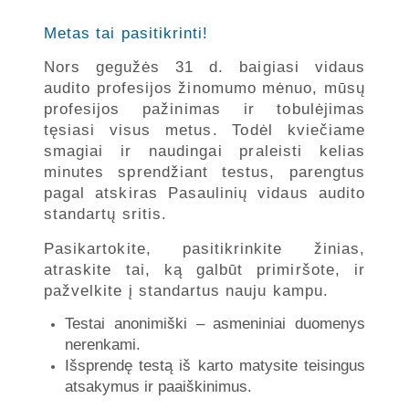
Metas tai pasitikrinti!
Nors gegužės 31 d. baigiasi vidaus
audito profesijos žinomumo mėnuo, mūsų
profesijos pažinimas ir tobulėjimas
tęsiasi visus metus. Todėl kviečiame
smagiai ir naudingai praleisti kelias
minutes sprendžiant testus, parengtus
pagal atskiras Pasaulinių vidaus audito
standartų sritis.
Pasikartokite, pasitikrinkite žinias,
atraskite tai, ką galbūt primiršote, ir
pažvelkite į standartus nauju kampu.
Testai anonimiški – asmeniniai duomenys
nerenkami.
Išsprendę testą iš karto matysite teisingus
atsakymus ir paaiškinimus.