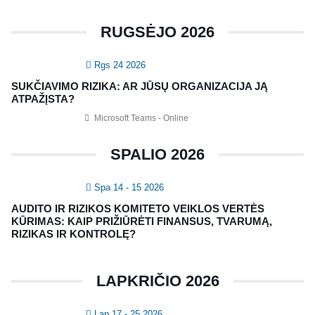
CRMA Medžiaga
RUGSĖJO 2026
KONTAKTAI
Rgs 24 2026
Vidaus auditorių asociacija, 124111729
SUKČIAVIMO RIZIKA: AR JŪSŲ ORGANIZACIJA JĄ
Nagevičiaus g. 3, Vilnius
ATPAŽĮSTA?
info@vaa.lt
Microsoft Teams - Online
SPALIO 2026
Spa 14 - 15 2026
NAUJIENLAIŠKIS
AUDITO IR RIZIKOS KOMITETO VEIKLOS VERTĖS
Registruokitės naujienlaiškiui apie Vidaus Auditorių asociaciją!
KŪRIMAS: KAIP PRIŽIŪRĖTI FINANSUS, TVARUMĄ,
RIZIKAS IR KONTROLĘ?
LAPKRIČIO 2026
Lap 17 - 25 2026