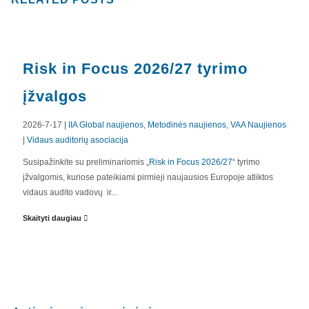
Risk in Focus 2026/27 tyrimo
įžvalgos
2026-7-17 |
IIA Global naujienos
,
Metodinės naujienos
,
VAA Naujienos
|
Vidaus auditorių asociacija
APIE MUS
Susipažinkite su preliminariomis „
Risk in Focus 2026/27
“ tyrimo
įžvalgomis, kuriose pateikiami pirmieji naujausios Europoje atliktos
Valdyba
vidaus audito vadovų ir...
Veiklos dokumentai ir ataskaitos
Skaityti daugiau
Asmens duomenų apsauga
KVALIFIKACIJA
Renginiai