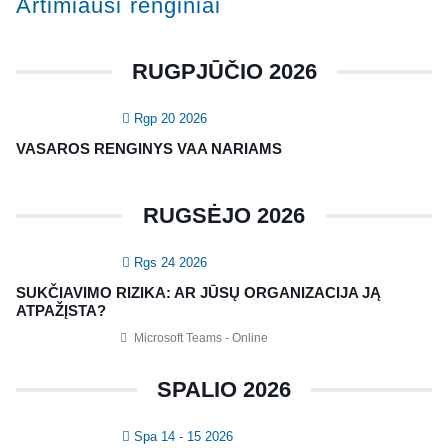
Artimiausi renginiai
Konferencijos
Kvalifikaciniai mokymai
RUGPJŪČIO 2026
SERTIFIKATAI
Rgp 20 2026
CIA Medžiaga
VASAROS RENGINYS VAA NARIAMS
CRMA Medžiaga
RUGSĖJO 2026
KONTAKTAI
Rgs 24 2026
Vidaus auditorių asociacija, 124111729
SUKČIAVIMO RIZIKA: AR JŪSŲ ORGANIZACIJA JĄ
Nagevičiaus g. 3, Vilnius
ATPAŽĮSTA?
info@vaa.lt
Microsoft Teams - Online
SPALIO 2026
Spa 14 - 15 2026