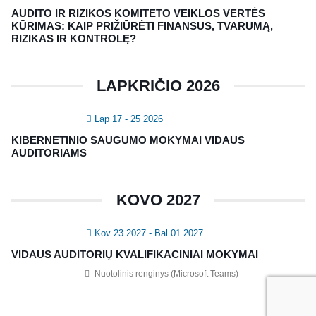
NAUJIENLAIŠKIS
AUDITO IR RIZIKOS KOMITETO VEIKLOS VERTĖS
Registruokitės naujienlaiškiui apie Vidaus Auditorių asociaciją!
KŪRIMAS: KAIP PRIŽIŪRĖTI FINANSUS, TVARUMĄ,
RIZIKAS IR KONTROLĘ?
LAPKRIČIO 2026
Lap 17 - 25 2026
KIBERNETINIO SAUGUMO MOKYMAI VIDAUS
AUDITORIAMS
Copyright © 2018 - 2023, Vidaus auditorių
KOVO 2027
asociacija | IIA Lithuania |
Privatumo politika
|
Grąžinimų politika
|
Pirkimo taisyklės
Kov 23 2027
- Bal 01 2027
VIDAUS AUDITORIŲ KVALIFIKACINIAI MOKYMAI
Nuotolinis renginys (Microsoft Teams)