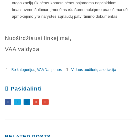
organizacijų ūkinėms komercinėms pajamoms nepriskiriami
finansavimo šaltiniai. Įmonėms išrašomi mokėjimo pranešimai dėl
apmokėjimo yra narystės sąnaudų patvirtinimo dokumentas.
Nuoširdžiausi linkėjimai,
VAA valdyba
Be kategorijos
,
VAA Naujienos
Vidaus auditorių asociacija
Pasidalinti
RELATED
POSTS