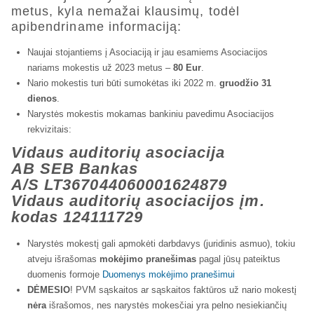
metus, kyla nemažai klausimų, todėl
apibendriname informaciją:
Naujai stojantiems į Asociaciją ir jau esamiems Asociacijos
nariams mokestis už 2023 metus –
80 Eur
.
Nario mokestis turi būti sumokėtas iki 2022 m.
gruodžio 31
dienos
.
Narystės mokestis mokamas bankiniu pavedimu Asociacijos
rekvizitais:
Vidaus auditorių asociacija
AB SEB Bankas
A/S LT367044060001624879
Vidaus auditorių asociacijos įm.
kodas 124111729
Narystės mokestį gali apmokėti darbdavys (juridinis asmuo), tokiu
atveju išrašomas
mokėjimo pranešimas
pagal jūsų pateiktus
duomenis formoje
Duomenys mokėjimo pranešimui
DĖMESIO
! PVM sąskaitos ar sąskaitos faktūros už nario mokestį
nėra
išrašomos, nes narystės mokesčiai yra pelno nesiekiančių