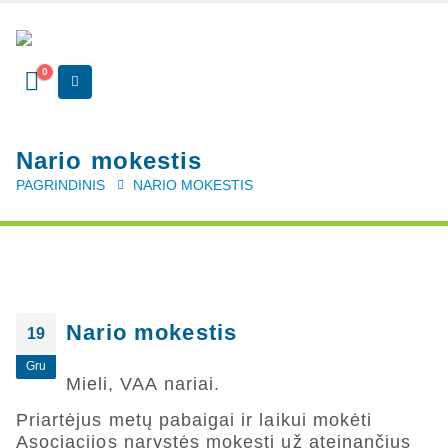
0
Nario mokestis
PAGRINDINIS
NARIO MOKESTIS
Nario mokestis
19
Gru
Mieli, VAA nariai.
Priartėjus metų pabaigai ir laikui mokėti
Asociacijos narystės mokestį už ateinančius