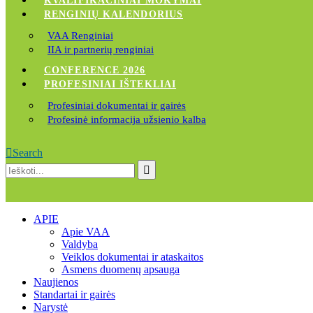
KVALIFIKACINIAI MOKYMAI
RENGINIŲ KALENDORIUS
VAA Renginiai
IIA ir partnerių renginiai
CONFERENCE 2026
PROFESINIAI IŠTEKLIAI
Profesiniai dokumentai ir gairės
Profesinė informacija užsienio kalba
Search
APIE
Apie VAA
Valdyba
Veiklos dokumentai ir ataskaitos
Asmens duomenų apsauga
Naujienos
Standartai ir gairės
Narystė