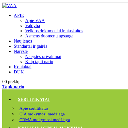
APIE
Apie VAA
Valdyba
Veiklos dokumentai ir ataskaitos
Asmens duomenų apsauga
Naujienos
Standartai ir gairės
Narystė
Narystės privalumai
Kaip tapti nariu
Kontaktai
DUK
0
0 prekių
Tapk nariu
SERTIFIKATAI
Apie sertifikatus
CIA mokymosi medžiaga
CRMA mokymosi medžiaga