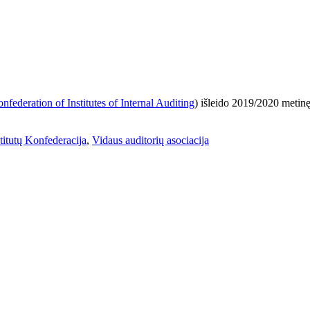
ederation of Institutes of Internal Auditing
) išleido 2019/2020 metinę
titutų Konfederacija
,
Vidaus auditorių asociacija