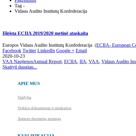
Pagrindinis
Tag -
Vidaus Audito Institutų Konfederacija
Išleista ECIIA 2019/2020 metinė ataskaita
Europos Vidaus Audito Institutų Konfederacija
(ECIIA- European Conf
Facebook
Twitter
LinkedIn
Google +
Email
2020-10-23
VAA Naujienos
Annual Report
,
ECIIA
,
IIA
,
VAA
,
Vidaus Audito Ins
Skaityti daugiau...
APIE MUS
Valdyba
Veiklos dokumentai ir ataskaitos
Asmens duomenų apsauga
KVALIFIKACIJA