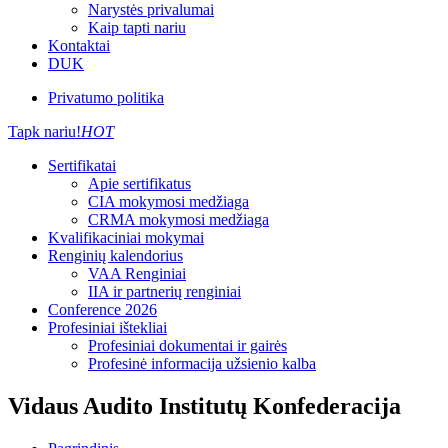
Narystės privalumai
Kaip tapti nariu
Kontaktai
DUK
Privatumo politika
Tapk nariu!
HOT
Sertifikatai
Apie sertifikatus
CIA mokymosi medžiaga
CRMA mokymosi medžiaga
Kvalifikaciniai mokymai
Renginių kalendorius
VAA Renginiai
IIA ir partnerių renginiai
Conference 2026
Profesiniai ištekliai
Profesiniai dokumentai ir gairės
Profesinė informacija užsienio kalba
Vidaus Audito Institutų Konfederacija