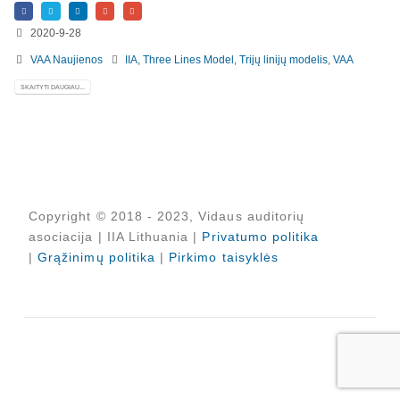
Registruokitės naujienlaiškiui apie Vidaus Auditorių asociaciją!
2020-9-28
VAA Naujienos
IIA
,
Three Lines Model
,
Trijų linijų modelis
,
VAA
SKAITYTI DAUGIAU...
Copyright © 2018 - 2023, Vidaus auditorių
asociacija | IIA Lithuania |
Privatumo politika
|
Grąžinimų politika
|
Pirkimo taisyklės