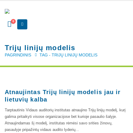
Kvalifikaciniai mokymai
0
SERTIFIKATAI
CIA Medžiaga
Trijų linijų modelis
CRMA Medžiaga
PAGRINDINIS
TAG -
TRIJŲ LINIJŲ MODELIS
KONTAKTAI
Vidaus auditorių asociacija, 124111729
Nagevičiaus g. 3, Vilnius
Atnaujintas Trijų linijų modelis jau ir
info@vaa.lt
lietuvių kalba
Tarptautinis Vidaus auditorių institutas atnaujino Trijų linijų modelį, kurį
galima pritaikyti visose organizacijose bet kurioje pasaulio šalyje.
Atnaujindamas šį modelį, institutas rėmėsi savo srities žinovų,
pasaulyje pripažintų vidaus audito lyderių...
NAUJIENLAIŠKIS