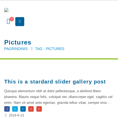
Kvalifikaciniai mokymai
0
SERTIFIKATAI
CIA Medžiaga
Pictures
CRMA Medžiaga
PAGRINDINIS
TAG -
PICTURES
KONTAKTAI
Vidaus auditorių asociacija, 124111729
Nagevičiaus g. 3, Vilnius
This is a stardard slider gallery post
info@vaa.lt
Quisque elementum nibh at dolor pellentesque, a eleifend libero
pharetra. Mauris neque felis, volutpat nec ullamcorper eget, sagittis vel
enim. Nam sit amet ante egestas, gravida tellus vitae, semper eros....
2016-6-13
NAUJIENLAIŠKIS