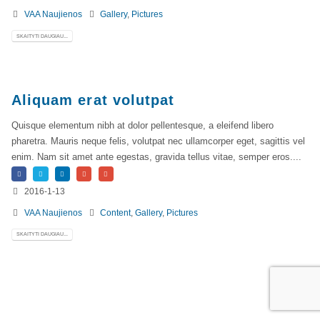
Registruokitės naujienlaiškiui apie Vidaus Auditorių asociaciją!
VAA Naujienos
Gallery
,
Pictures
SKAITYTI DAUGIAU...
Aliquam erat volutpat
Quisque elementum nibh at dolor pellentesque, a eleifend libero
pharetra. Mauris neque felis, volutpat nec ullamcorper eget, sagittis vel
enim. Nam sit amet ante egestas, gravida tellus vitae, semper eros....
Copyright © 2018 - 2023, Vidaus auditorių
asociacija | IIA Lithuania |
Privatumo politika
2016-1-13
|
Grąžinimų politika
|
Pirkimo taisyklės
VAA Naujienos
Content
,
Gallery
,
Pictures
SKAITYTI DAUGIAU...