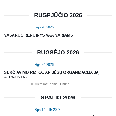
Konferencijos
Kvalifikaciniai mokymai
RUGPJŪČIO 2026
SERTIFIKATAI
Rgp 20 2026
CIA Medžiaga
VASAROS RENGINYS VAA NARIAMS
CRMA Medžiaga
RUGSĖJO 2026
KONTAKTAI
Rgs 24 2026
Vidaus auditorių asociacija, 124111729
SUKČIAVIMO RIZIKA: AR JŪSŲ ORGANIZACIJA JĄ
Nagevičiaus g. 3, Vilnius
ATPAŽĮSTA?
info@vaa.lt
Microsoft Teams - Online
SPALIO 2026
Spa 14 - 15 2026
NAUJIENLAIŠKIS