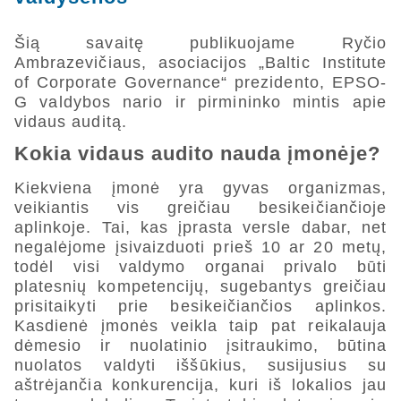
Šią savaitę publikuojame Ryčio
Ambrazevičiaus, asociacijos „Baltic Institute
of Corporate Governance“ prezidento, EPSO-
G valdybos nario ir pirmininko mintis apie
vidaus auditą.
Kokia vidaus audito nauda įmonėje?
Kiekviena įmonė yra gyvas organizmas,
veikiantis vis greičiau besikeičiančioje
aplinkoje. Tai, kas įprasta versle dabar, net
negalėjome įsivaizduoti prieš 10 ar 20 metų,
todėl visi valdymo organai privalo būti
platesnių kompetencijų, sugebantys greičiau
prisitaikyti prie besikeičiančios aplinkos.
Kasdienė įmonės veikla taip pat reikalauja
dėmesio ir nuolatinio įsitraukimo, būtina
nuolatos valdyti iššūkius, susijusius su
aštrėjančia konkurencija, kuri iš lokalios jau