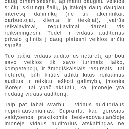
daug dinamiškesnė, apimanti daugiau veiklos
sričių, skirtingų šalių, ją įtakoja daug daugiau
interesų dalininkų (ne tik akcininkai,
darbuotojai, klientai ir tiekėjai), įvairūs
reikalavimai, reguliavimai darosi vis
reikšmingesni. Todėl ir vidaus auditorius
privalo gilintis į daug platesnį veiklos sričių
sąrašą.
Tuo pačiu, vidaus auditorius neturėtų apriboti
savo veiklos tik savo turimais laiko,
kompetencijų ir žmogiškaisiais resursais. Tai
neturėtų būti kliūtis atlikti kitus reikiamus
auditus ir reikėtų ieškoti galimybių įmonės
išorėje. Tai ypač aktualu, kai įmonėje yra
nedaug vidaus auditorių.
Taip pat labai svarbu – vidaus auditoriaus
nepriklausomumas. Suprantu, kad gerosios
valdysenos praktikomis besivadovaujančioje
įmonėje vidaus auditorius atskaitingas ne