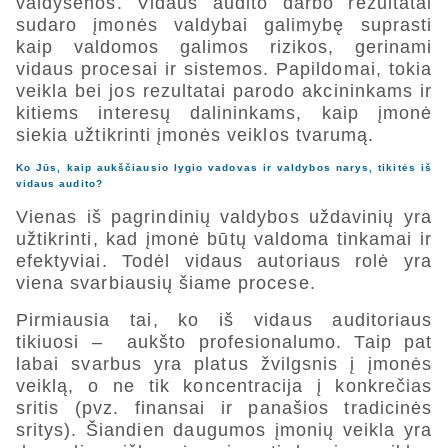
valdysenos. Vidaus audito darbo rezultatai
sudaro įmonės valdybai galimybę suprasti
kaip valdomos galimos rizikos, gerinami
vidaus procesai ir sistemos. Papildomai, tokia
veikla bei jos rezultatai parodo akcininkams ir
kitiems interesų dalininkams, kaip įmonė
siekia užtikrinti įmonės veiklos tvarumą.
Ko Jūs, kaip aukščiausio lygio vadovas ir valdybos narys, tikitės iš
vidaus audito?
Vienas iš pagrindinių valdybos uždavinių yra
užtikrinti, kad įmonė būtų valdoma tinkamai ir
efektyviai. Todėl vidaus autoriaus rolė yra
viena svarbiausių šiame procese.
Pirmiausia tai, ko iš vidaus auditoriaus
tikiuosi – aukšto profesionalumo. Taip pat
labai svarbus yra platus žvilgsnis į įmonės
veiklą, o ne tik koncentracija į konkrečias
sritis (pvz. finansai ir panašios tradicinės
sritys). Šiandien daugumos įmonių veikla yra