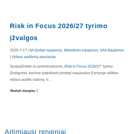
Risk in Focus 2026/27 tyrimo
įžvalgos
2026-7-17 |
IIA Global naujienos
,
Metodinės naujienos
,
VAA Naujienos
|
Vidaus auditorių asociacija
APIE MUS
Susipažinkite su preliminariomis „
Risk in Focus 2026/27
“ tyrimo
įžvalgomis, kuriose pateikiami pirmieji naujausios Europoje atliktos
Valdyba
vidaus audito vadovų ir...
Veiklos dokumentai ir ataskaitos
Skaityti daugiau
Asmens duomenų apsauga
KVALIFIKACIJA
Renginiai
Artimiausi renginiai