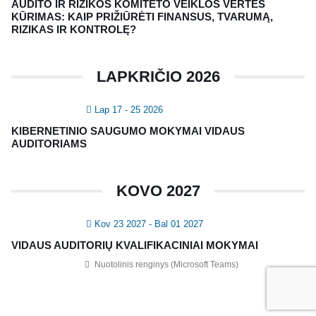
AUDITO IR RIZIKOS KOMITETO VEIKLOS VERTĖS
Registruokitės naujienlaiškiui apie Vidaus Auditorių asociaciją!
KŪRIMAS: KAIP PRIŽIŪRĖTI FINANSUS, TVARUMĄ,
RIZIKAS IR KONTROLĘ?
LAPKRIČIO 2026
Lap 17 - 25 2026
KIBERNETINIO SAUGUMO MOKYMAI VIDAUS
AUDITORIAMS
Copyright © 2018 - 2023, Vidaus auditorių
KOVO 2027
asociacija | IIA Lithuania |
Privatumo politika
|
Grąžinimų politika
|
Pirkimo taisyklės
Kov 23 2027
- Bal 01 2027
VIDAUS AUDITORIŲ KVALIFIKACINIAI MOKYMAI
Nuotolinis renginys (Microsoft Teams)