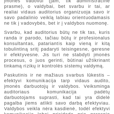
įmonės vadovui (jam, tik administracine
prasme), o valdybai, bet svarbu ir tai, ar
realiai vidaus auditorius organizuoja savo ir
savo padalinio veiklą labiau orientuodamasis
ne tik į vadovybės, bet ir į valdybos nuomonę.
Svarbu, kad auditorius būtų ne tik tas, kuris
randa ir parodo, tačiau būtų ir profesionalus
konsultantas, patariantis kaip vieną ir kitą
tobulintiną sritį padaryti teisingesne, geresne
ir efektyvesne. Jis turi ne stabdyti įmonės
procesus, o juos gerinti, būtinai užtikrinant
tinkamą rizikų ir kontrolės sistemų valdymą.
Paskutinis ir ne mažiaus svarbus lūkestis –
efektyvi komunikacija tarp vidaus audito,
įmonės darbuotojų ir valdybos. Veiksminga
auditoriaus komunikacija padėtų
darbuotojams suprasti, kad tai yra didelė
pagalba jiems atlikti savo darbą efektyviau.
Valdybos veikla nėra kasdienė, todėl efektyvi