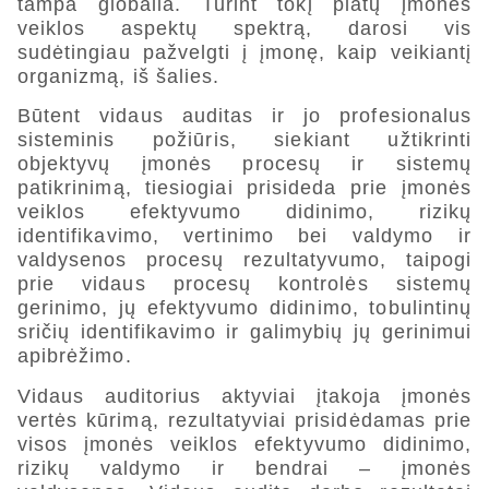
tampa globalia. Turint tokį platų įmonės
veiklos aspektų spektrą, darosi vis
sudėtingiau pažvelgti į įmonę, kaip veikiantį
organizmą, iš šalies.
Būtent vidaus auditas ir jo profesionalus
sisteminis požiūris, siekiant užtikrinti
objektyvų įmonės procesų ir sistemų
patikrinimą, tiesiogiai prisideda prie įmonės
veiklos efektyvumo didinimo, rizikų
identifikavimo, vertinimo bei valdymo ir
valdysenos procesų rezultatyvumo, taipogi
prie vidaus procesų kontrolės sistemų
gerinimo, jų efektyvumo didinimo, tobulintinų
sričių identifikavimo ir galimybių jų gerinimui
apibrėžimo.
Vidaus auditorius aktyviai įtakoja įmonės
vertės kūrimą, rezultatyviai prisidėdamas prie
visos įmonės veiklos efektyvumo didinimo,
rizikų valdymo ir bendrai – įmonės