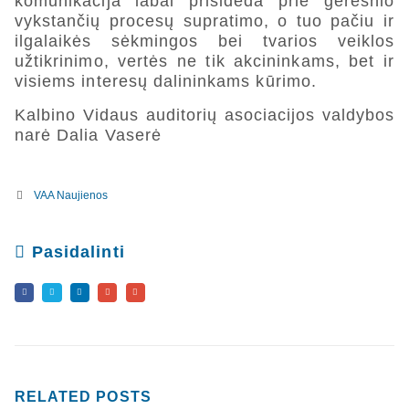
komunikacija labai prisideda prie geresnio
vykstančių procesų supratimo, o tuo pačiu ir
ilgalaikės sėkmingos bei tvarios veiklos
užtikrinimo, vertės ne tik akcininkams, bet ir
visiems interesų dalininkams kūrimo.
Kalbino Vidaus auditorių asociacijos valdybos
narė Dalia Vaserė
VAA Naujienos
Pasidalinti
RELATED
POSTS