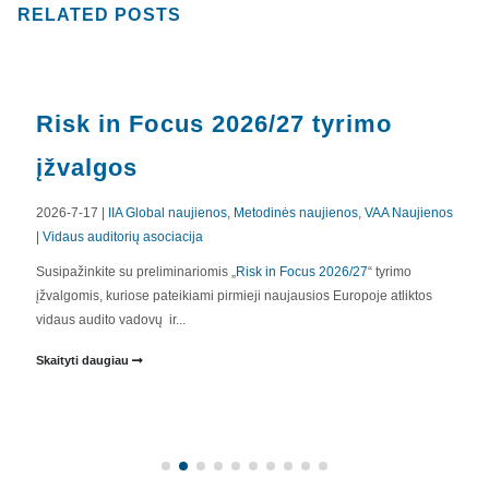
RELATED
POSTS
COSO valdybų valdymo principai
aiškiai pabrėžia rizikos valdymo
ir vidaus audito svarbą.
2026-6-4 |
Metodinės naujienos
,
VAA Naujienos
|
Vidaus auditorių
asociacija
Naujieji COSO valdysenos principai valdyboms: svarbus signalas
vidaus auditui 2026 m. kovo 31 d. COSO paskelbė dokumentą
"
Corporate Governance: Guiding Principles...
Skaityti daugiau