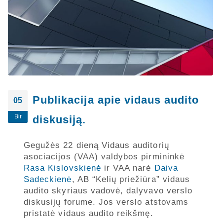
Publikacija apie vidaus audito
05
Bir
diskusiją.
Gegužės 22 dieną Vidaus auditorių
asociacijos (VAA) valdybos pirmininkė
Rasa Kislovskienė
ir VAA narė
Daiva
Sadeckienė
, AB “Kelių priežiūra” vidaus
audito skyriaus vadovė, dalyvavo verslo
diskusijų forume. Jos verslo atstovams
pristatė vidaus audito reikšmę.