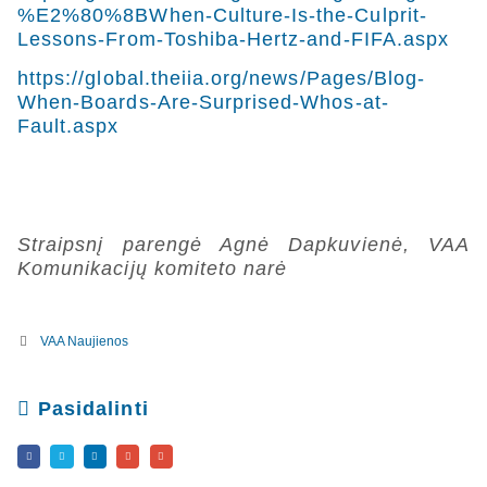
%E2%80%8BWhen-Culture-Is-the-Culprit-
Lessons-From-Toshiba-Hertz-and-FIFA.aspx
https://global.theiia.org/news/Pages/Blog-
When-Boards-Are-Surprised-Whos-at-
Fault.aspx
Straipsnį parengė Agnė Dapkuvienė, VAA
Komunikacijų komiteto narė
VAA Naujienos
Pasidalinti