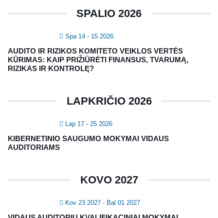
SPALIO 2026
Spa 14 - 15 2026
NAUJIENLAIŠKIS
AUDITO IR RIZIKOS KOMITETO VEIKLOS VERTĖS
Registruokitės naujienlaiškiui apie Vidaus Auditorių asociaciją!
KŪRIMAS: KAIP PRIŽIŪRĖTI FINANSUS, TVARUMĄ,
RIZIKAS IR KONTROLĘ?
LAPKRIČIO 2026
Lap 17 - 25 2026
KIBERNETINIO SAUGUMO MOKYMAI VIDAUS
AUDITORIAMS
Copyright © 2018 - 2023, Vidaus auditorių
KOVO 2027
asociacija | IIA Lithuania |
Privatumo politika
|
Grąžinimų politika
|
Pirkimo taisyklės
Kov 23 2027
- Bal 01 2027
VIDAUS AUDITORIŲ KVALIFIKACINIAI MOKYMAI