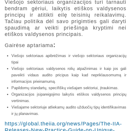
Viešojo sektoriaus organizacijos turi tarnauti
bendram gėriui, laikytis etiškos valdysenos
principų ir atitikti eilę teisinių reikalavimų.
Tačiau politika dėl savo prigimties gali daryti
spaudimą ar veikti priešinga kryptimi nei
etiškos valdysenos principais.
:
Gairėse aptariama
Viešojo sektoriaus apibrėžimas ir viešojo sektoriaus organizacijų
tipai
Viešojo sektoriaus valdysenos rolių atpažinimas ir kaip jos gali
paveikti vidaus audito pricipus kaip kad nepriklausomumą ir
informacijos prieinamumą.
Papildomų standartų, specifiškų viešajam sektoriui, įtraukimas.
Organizacijos įsipareigojimo laikytis etiškos valdysenos principų
vertinimas.
Viešajame sektoriuje atliekamų audito užduočių tipų identifikavimas
ir jų planavimas.
https://global.theiia.org/news/Pages/The-IIA-
Releases-New-Practice-Guide-on-Unique-