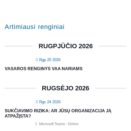
KVALIFIKACIJA
Renginiai
Artimiausi renginiai
Konferencijos
Kvalifikaciniai mokymai
RUGPJŪČIO 2026
SERTIFIKATAI
Rgp 20 2026
CIA Medžiaga
VASAROS RENGINYS VAA NARIAMS
CRMA Medžiaga
RUGSĖJO 2026
KONTAKTAI
Rgs 24 2026
Vidaus auditorių asociacija, 124111729
SUKČIAVIMO RIZIKA: AR JŪSŲ ORGANIZACIJA JĄ
Nagevičiaus g. 3, Vilnius
ATPAŽĮSTA?
info@vaa.lt
Microsoft Teams - Online