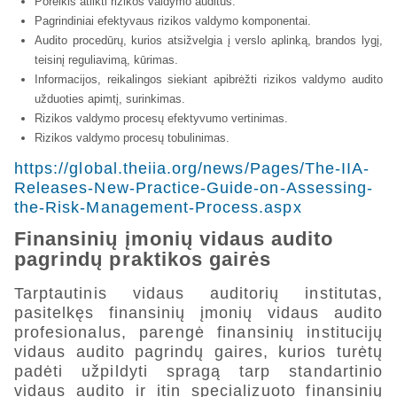
Poreikis atlikti rizikos valdymo auditus.
Pagrindiniai efektyvaus rizikos valdymo komponentai.
Audito procedūrų, kurios atsižvelgia į verslo aplinką, brandos lygį,
teisinį reguliavimą, kūrimas.
Informacijos, reikalingos siekiant apibrėžti rizikos valdymo audito
užduoties apimtį, surinkimas.
Rizikos valdymo procesų efektyvumo vertinimas.
Rizikos valdymo procesų tobulinimas.
https://global.theiia.org/news/Pages/The-IIA-
Releases-New-Practice-Guide-on-Assessing-
the-Risk-Management-Process.aspx
Finansinių įmonių vidaus audito
pagrindų praktikos gairės
Tarptautinis vidaus auditorių institutas,
pasitelkęs finansinių įmonių vidaus audito
profesionalus, parengė finansinių institucijų
vidaus audito pagrindų gaires, kurios turėtų
padėti užpildyti spragą tarp standartinio
vidaus audito ir itin specializuoto finansinių