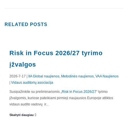
RELATED
POSTS
Risk in Focus 2026/27 tyrimo
įžvalgos
2026-7-17 |
IIA Global naujienos
,
Metodinės naujienos
,
VAA Naujienos
|
Vidaus auditorių asociacija
APIE MUS
Susipažinkite su preliminariomis „
Risk in Focus 2026/27
“ tyrimo
įžvalgomis, kuriose pateikiami pirmieji naujausios Europoje atliktos
Valdyba
vidaus audito vadovų ir...
Veiklos dokumentai ir ataskaitos
Skaityti daugiau
Asmens duomenų apsauga