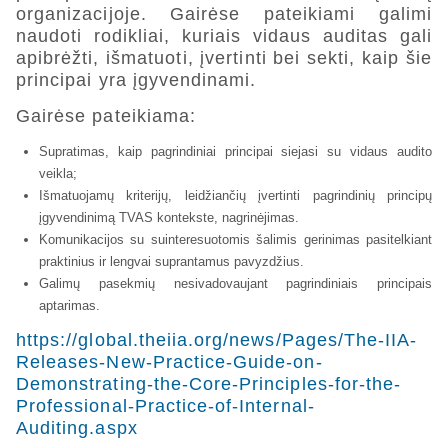
organizacijoje. Gairėse pateikiami galimi
naudoti rodikliai, kuriais vidaus auditas gali
apibrėžti, išmatuoti, įvertinti bei sekti, kaip šie
principai yra įgyvendinami.
Gairėse pateikiama:
Supratimas, kaip pagrindiniai principai siejasi su vidaus audito
veikla;
Išmatuojamų kriterijų, leidžiančių įvertinti pagrindinių principų
įgyvendinimą TVAS kontekste, nagrinėjimas.
Komunikacijos su suinteresuotomis šalimis gerinimas pasitelkiant
praktinius ir lengvai suprantamus pavyzdžius.
Galimų pasekmių nesivadovaujant pagrindiniais principais
aptarimas.
https://global.theiia.org/news/Pages/The-IIA-
Releases-New-Practice-Guide-on-
Demonstrating-the-Core-Principles-for-the-
Professional-Practice-of-Internal-
Auditing.aspx