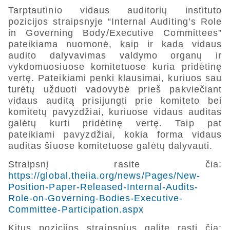
Tarptautinio vidaus auditorių instituto
pozicijos straipsnyje “Internal Auditing’s Role
in Governing Body/Executive Committees”
pateikiama nuomonė, kaip ir kada vidaus
audito dalyvavimas valdymo organų ir
vykdomuosiuose komitetuose kuria pridėtinę
vertę. Pateikiami penki klausimai, kuriuos sau
turėtų užduoti vadovybė prieš pakviečiant
vidaus auditą prisijungti prie komiteto bei
komitetų pavyzdžiai, kuriuose vidaus auditas
galėtų kurti pridėtinę vertę. Taip pat
pateikiami pavyzdžiai, kokia forma vidaus
auditas šiuose komitetuose galėtų dalyvauti.
Straipsnį rasite čia:
https://global.theiia.org/news/Pages/New-
Position-Paper-Released-Internal-Audits-
Role-on-Governing-Bodies-Executive-
Committee-Participation.aspx
Kitus pozicijos straipsnius galite rasti čia: