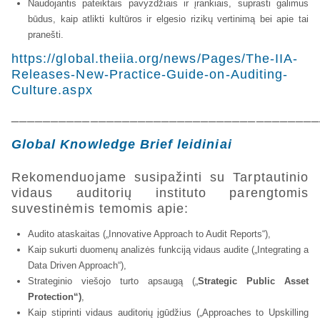
Naudojantis pateiktais pavyzdžiais ir įrankiais, suprasti galimus
būdus, kaip atlikti kultūros ir elgesio rizikų vertinimą bei apie tai
pranešti.
https://global.theiia.org/news/Pages/The-IIA-
Releases-New-Practice-Guide-on-Auditing-
Culture.aspx
_______________________________________
Global Knowledge Brief leidiniai
Rekomenduojame susipažinti su Tarptautinio
vidaus auditorių instituto parengtomis
suvestinėmis temomis apie:
Audito ataskaitas („Innovative Approach to Audit Reports“),
Kaip sukurti duomenų analizės funkciją vidaus audite („Integrating a
Data Driven Approach“),
Strateginio viešojo turto apsaugą („
Strategic Public Asset
Protection“)
,
Kaip stiprinti vidaus auditorių įgūdžius („Approaches to Upskilling