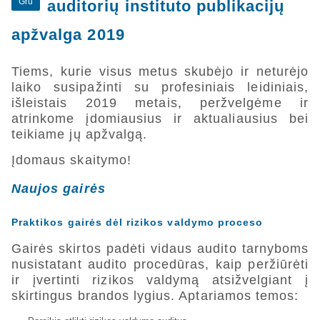
Gru
auditorių instituto publikacijų
apžvalga 2019
Tiems, kurie visus metus skubėjo ir neturėjo
laiko susipažinti su profesiniais leidiniais,
išleistais 2019 metais, peržvelgėme ir
atrinkome įdomiausius ir aktualiausius bei
teikiame jų apžvalgą.
Įdomaus skaitymo!
Naujos gairės
Praktikos gairės dėl rizikos valdymo proceso
Gairės skirtos padėti vidaus audito tarnyboms
nusistatant audito procedūras, kaip peržiūrėti
ir įvertinti rizikos valdymą atsižvelgiant į
skirtingus brandos lygius. Aptariamos temos: