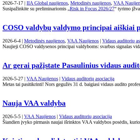
2026-7-17 |
IIA Global naujienos
,
Metodinės naujienos
,
VAA Naujie
Susipažinkite su preliminariomis „
Risk in Focus 2026/27
“ tyrimo įžva
COSO valdybų valdymo principai aiškiai pa
2026-6-4 |
Metodinės naujienos
,
VAA Naujienos
|
Vidaus auditorių as
Naujieji COSO valdysenos principai valdyboms: svarbus signalas v
Ar gerai pažįstate Pasaulinius vidaus audi
2026-5-27 |
VAA Naujienos
|
Vidaus auditorių asociacija
Metas tai pasitikrinti! Nors gegužės 31 d. baigiasi vidaus audito prof
Nauja VAA valdyba
2026-5-5 |
VAA Naujienos
|
Vidaus auditorių asociacija
Šiandien įvyko pirmasis naujai išrinktos VAA valdybos posėdis, kurio 