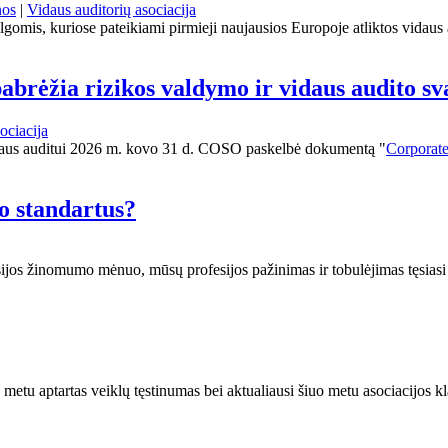
nos
|
Vidaus auditorių asociacija
lgomis, kuriose pateikiami pirmieji naujausios Europoje atliktos vidaus
brėžia rizikos valdymo ir vidaus audito sv
ociacija
idaus auditui 2026 m. kovo 31 d. COSO paskelbė dokumentą "
Corporate
to standartus?
esijos žinomumo mėnuo, mūsų profesijos pažinimas ir tobulėjimas tęsiasi
metu aptartas veiklų tęstinumas bei aktualiausi šiuo metu asociacijos k