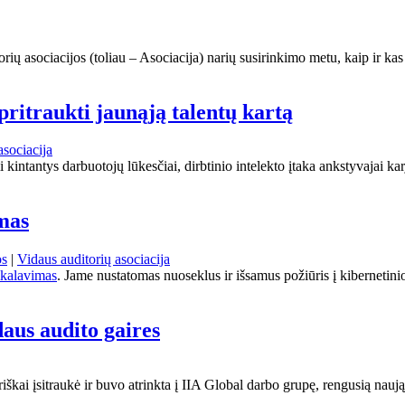
ių asociacijos (toliau – Asociacija) narių susirinkimo metu, kaip ir kas
pritraukti jaunąją talentų kartą
asociacija
kintantys darbuotojų lūkesčiai, dirbtinio intelekto įtaka ankstyvajai karj
mas
os
|
Vidaus auditorių asociacija
ikalavimas
. Jame nustatomas nuoseklus ir išsamus požiūris į kibernetini
daus audito gaires
riškai įsitraukė ir buvo atrinkta į IIA Global darbo grupę, rengusią naują