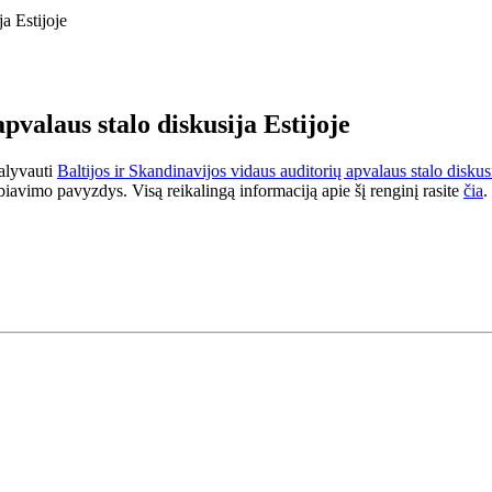
ja Estijoje
pvalaus stalo diskusija Estijoje
dalyvauti
Baltijos ir Skandinavijos vidaus auditorių apvalaus stalo disku
iavimo pavyzdys. Visą reikalingą informaciją apie šį renginį rasite
čia
.