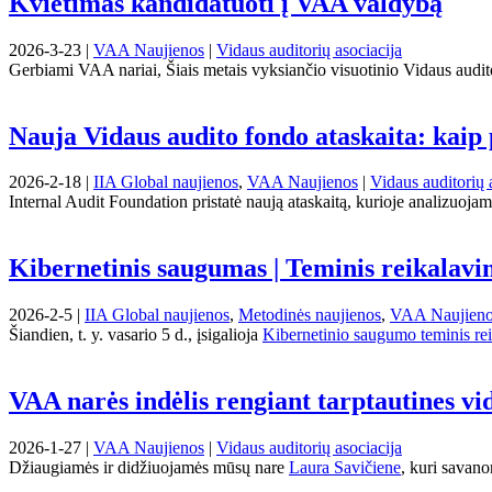
Kvietimas kandidatuoti į VAA valdybą
2026-3-23 |
VAA Naujienos
|
Vidaus auditorių asociacija
Gerbiami VAA nariai, Šiais metais vyksiančio visuotinio Vidaus auditor
Nauja Vidaus audito fondo ataskaita: kaip 
2026-2-18 |
IIA Global naujienos
,
VAA Naujienos
|
Vidaus auditorių 
Internal Audit Foundation pristatė naują ataskaitą, kurioje analizuojami 
Kibernetinis saugumas | Teminis reikalavi
2026-2-5 |
IIA Global naujienos
,
Metodinės naujienos
,
VAA Naujien
Šiandien, t. y. vasario 5 d., įsigalioja
Kibernetinio saugumo teminis re
VAA narės indėlis rengiant tarptautines vi
2026-1-27 |
VAA Naujienos
|
Vidaus auditorių asociacija
Džiaugiamės ir didžiuojamės mūsų nare
Laura Savičiene
, kuri savano