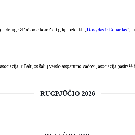
– drauge žiūrėjome komiškai gilų spektaklį „
Dovydas ir Eduardas
“, k
ociacija ir Baltijos šalių verslo atsparumo vadovų asociacija pasirašė 
RUGPJŪČIO 2026