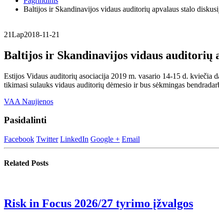
Pagrindinis
Baltijos ir Skandinavijos vidaus auditorių apvalaus stalo diskusi
21
Lap
2018-11-21
Baltijos ir Skandinavijos vidaus auditorių a
Estijos Vidaus auditorių asociacija 2019 m. vasario 14-15 d. kviečia 
tikimasi sulauks vidaus auditorių dėmesio ir bus sėkmingas bendradarb
VAA Naujienos
Pasidalinti
Facebook
Twitter
LinkedIn
Google +
Email
Related
Posts
Risk in Focus 2026/27 tyrimo įžvalgos