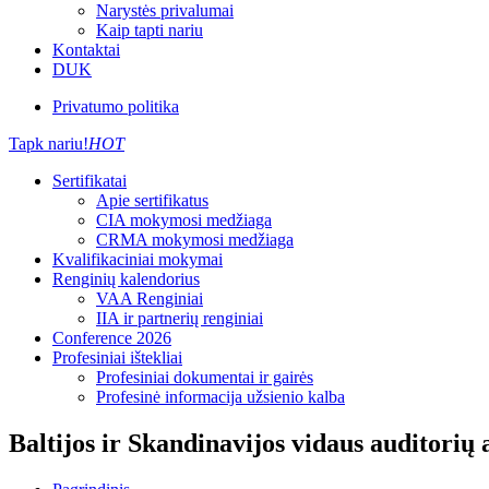
Narystės privalumai
Kaip tapti nariu
Kontaktai
DUK
Privatumo politika
Tapk nariu!
HOT
Sertifikatai
Apie sertifikatus
CIA mokymosi medžiaga
CRMA mokymosi medžiaga
Kvalifikaciniai mokymai
Renginių kalendorius
VAA Renginiai
IIA ir partnerių renginiai
Conference 2026
Profesiniai ištekliai
Profesiniai dokumentai ir gairės
Profesinė informacija užsienio kalba
Baltijos ir Skandinavijos vidaus auditorių a