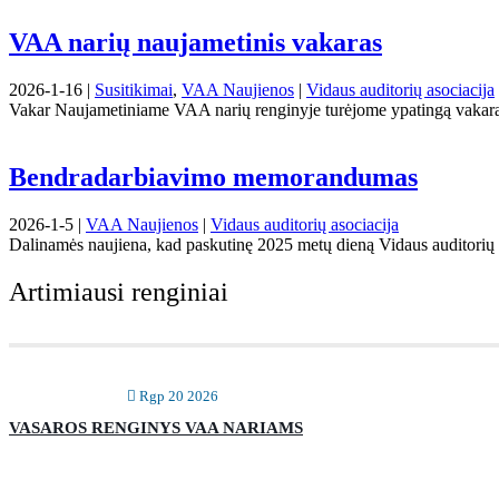
VAA narių naujametinis vakaras
2026-1-16 |
Susitikimai
,
VAA Naujienos
|
Vidaus auditorių asociacija
Vakar Naujametiniame VAA narių renginyje turėjome ypatingą vakarą 
Bendradarbiavimo memorandumas
2026-1-5 |
VAA Naujienos
|
Vidaus auditorių asociacija
Dalinamės naujiena, kad paskutinę 2025 metų dieną Vidaus auditorių as
Artimiausi renginiai
Rgp 20 2026
VASAROS RENGINYS VAA NARIAMS