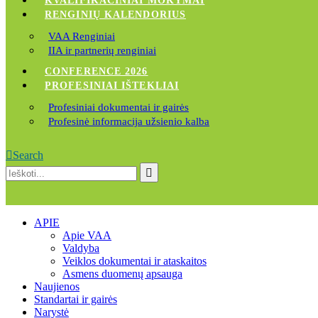
KVALIFIKACINIAI MOKYMAI
RENGINIŲ KALENDORIUS
VAA Renginiai
IIA ir partnerių renginiai
CONFERENCE 2026
PROFESINIAI IŠTEKLIAI
Profesiniai dokumentai ir gairės
Profesinė informacija užsienio kalba
Search
APIE
Apie VAA
Valdyba
Veiklos dokumentai ir ataskaitos
Asmens duomenų apsauga
Naujienos
Standartai ir gairės
Narystė