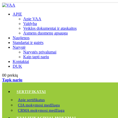
APIE
Apie VAA
Valdyba
Veiklos dokumentai ir ataskaitos
Asmens duomenų apsauga
Naujienos
Standartai ir gairės
Narystė
Narystės privalumai
Kaip tapti nariu
Kontaktai
DUK
0
0 prekių
Tapk nariu
SERTIFIKATAI
Apie sertifikatus
CIA mokymosi medžiaga
CRMA mokymosi medžiaga