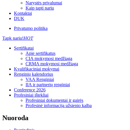
Narystės privalumai
Kaip tapti nariu
Kontaktai
DUK
Privatumo politika
Tapk nariu!
HOT
Sertifikatai
Apie sertifikatus
CIA mokymosi medžiaga
CRMA mokymosi medžiaga
Kvalifikaciniai mokymai
Renginių kalendorius
VAA Renginiai
IIA ir partnerių renginiai
Conference 2026
Profesiniai ištekliai
Profesiniai dokumentai ir gairės
Profesinė informacija užsienio kalba
Nuoroda