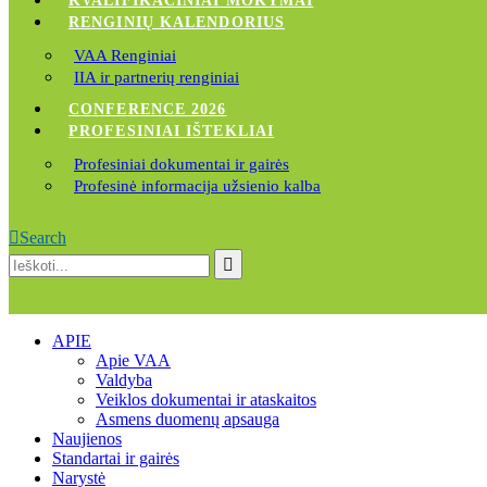
KVALIFIKACINIAI MOKYMAI
RENGINIŲ KALENDORIUS
VAA Renginiai
IIA ir partnerių renginiai
CONFERENCE 2026
PROFESINIAI IŠTEKLIAI
Profesiniai dokumentai ir gairės
Profesinė informacija užsienio kalba
Search
APIE
Apie VAA
Valdyba
Veiklos dokumentai ir ataskaitos
Asmens duomenų apsauga
Naujienos
Standartai ir gairės
Narystė