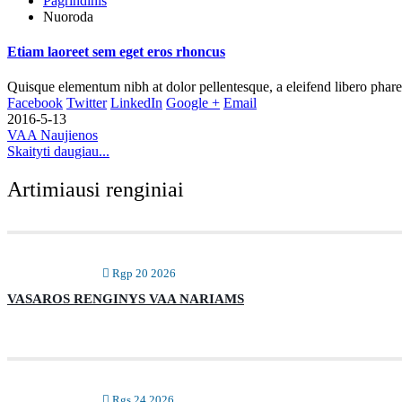
Pagrindinis
Nuoroda
Etiam laoreet sem eget eros rhoncus
Quisque elementum nibh at dolor pellentesque, a eleifend libero pharetr
Facebook
Twitter
LinkedIn
Google +
Email
2016-5-13
VAA Naujienos
Skaityti daugiau...
Artimiausi renginiai
Rgp 20 2026
VASAROS RENGINYS VAA NARIAMS
Rgs 24 2026