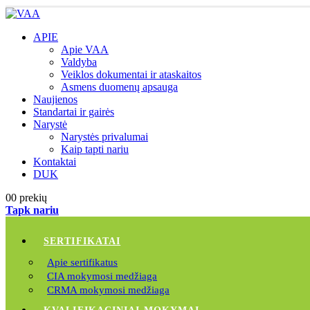
APIE
Apie VAA
Valdyba
Veiklos dokumentai ir ataskaitos
Asmens duomenų apsauga
Naujienos
Standartai ir gairės
Narystė
Narystės privalumai
Kaip tapti nariu
Kontaktai
DUK
0
0 prekių
Tapk nariu
SERTIFIKATAI
Apie sertifikatus
CIA mokymosi medžiaga
CRMA mokymosi medžiaga