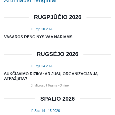
Artimiausi renginiai
Konferencijos
Kvalifikaciniai mokymai
RUGPJŪČIO 2026
SERTIFIKATAI
Rgp 20 2026
CIA Medžiaga
VASAROS RENGINYS VAA NARIAMS
CRMA Medžiaga
RUGSĖJO 2026
KONTAKTAI
Rgs 24 2026
Vidaus auditorių asociacija, 124111729
SUKČIAVIMO RIZIKA: AR JŪSŲ ORGANIZACIJA JĄ
Nagevičiaus g. 3, Vilnius
ATPAŽĮSTA?
info@vaa.lt
Microsoft Teams - Online
SPALIO 2026
Spa 14 - 15 2026