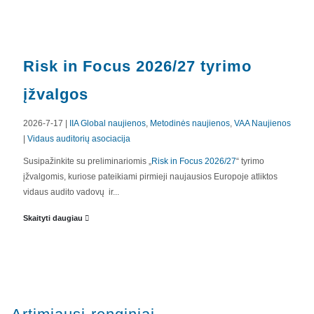
Risk in Focus 2026/27 tyrimo
įžvalgos
2026-7-17 |
IIA Global naujienos
,
Metodinės naujienos
,
VAA Naujienos
|
Vidaus auditorių asociacija
APIE MUS
Susipažinkite su preliminariomis „
Risk in Focus 2026/27
“ tyrimo
įžvalgomis, kuriose pateikiami pirmieji naujausios Europoje atliktos
Valdyba
vidaus audito vadovų ir...
Veiklos dokumentai ir ataskaitos
Skaityti daugiau
Asmens duomenų apsauga
KVALIFIKACIJA
Renginiai