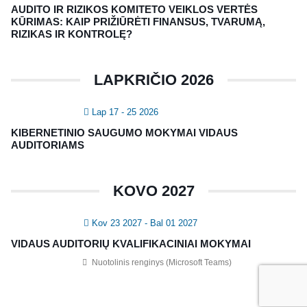
NAUJIENLAIŠKIS
AUDITO IR RIZIKOS KOMITETO VEIKLOS VERTĖS
Registruokitės naujienlaiškiui apie Vidaus Auditorių asociaciją!
KŪRIMAS: KAIP PRIŽIŪRĖTI FINANSUS, TVARUMĄ,
RIZIKAS IR KONTROLĘ?
LAPKRIČIO 2026
Lap 17 - 25 2026
KIBERNETINIO SAUGUMO MOKYMAI VIDAUS
AUDITORIAMS
Copyright © 2018 - 2023, Vidaus auditorių
KOVO 2027
asociacija | IIA Lithuania |
Privatumo politika
|
Grąžinimų politika
|
Pirkimo taisyklės
Kov 23 2027
- Bal 01 2027
VIDAUS AUDITORIŲ KVALIFIKACINIAI MOKYMAI
Nuotolinis renginys (Microsoft Teams)