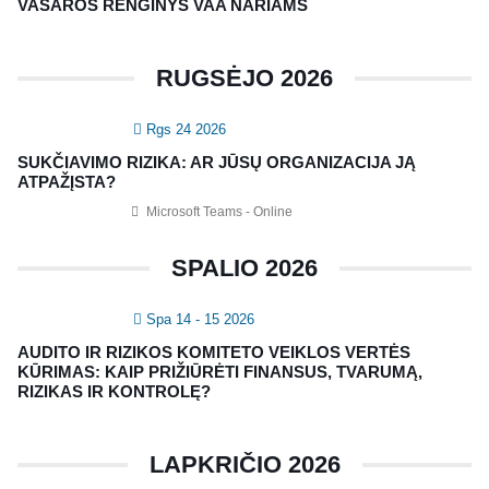
VASAROS RENGINYS VAA NARIAMS
CRMA Medžiaga
RUGSĖJO 2026
KONTAKTAI
Rgs 24 2026
Vidaus auditorių asociacija, 124111729
SUKČIAVIMO RIZIKA: AR JŪSŲ ORGANIZACIJA JĄ
Nagevičiaus g. 3, Vilnius
ATPAŽĮSTA?
info@vaa.lt
Microsoft Teams - Online
SPALIO 2026
Spa 14 - 15 2026
NAUJIENLAIŠKIS
AUDITO IR RIZIKOS KOMITETO VEIKLOS VERTĖS
Registruokitės naujienlaiškiui apie Vidaus Auditorių asociaciją!
KŪRIMAS: KAIP PRIŽIŪRĖTI FINANSUS, TVARUMĄ,
RIZIKAS IR KONTROLĘ?
LAPKRIČIO 2026