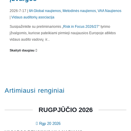
2026-7-17 |
IIA Global naujienos
,
Metodinės naujienos
,
VAA Naujienos
|
Vidaus auditorių asociacija
APIE MUS
Susipažinkite su preliminariomis „
Risk in Focus 2026/27
“ tyrimo
įžvalgomis, kuriose pateikiami pirmieji naujausios Europoje atliktos
Valdyba
vidaus audito vadovų ir...
Veiklos dokumentai ir ataskaitos
Skaityti daugiau
Asmens duomenų apsauga
KVALIFIKACIJA
Renginiai
Artimiausi renginiai
Konferencijos
Kvalifikaciniai mokymai
RUGPJŪČIO 2026
SERTIFIKATAI
Rgp 20 2026
CIA Medžiaga