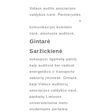
Vidaus audito asociacijos
valdybos narė,
Partnerystės
ir
komunikacijos komiteto
narė, atestuota auditorė,
Gintarė
Saržickienė
,
sukaupusi ilgametę patirtį,
kaip auditorė bei vadovė
energetikos ir transporto
sektorių įmonėse. Gintarė,
kaip Vidaus auditorių
asociacijos valdybos narė,
paskaitų Lietuvos
universitetuose metu
studentams perteikia