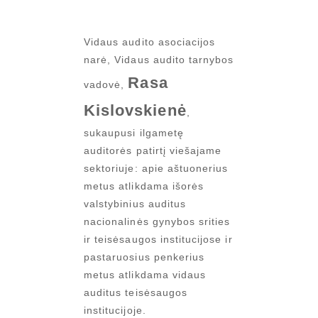
Vidaus audito asociacijos
narė, Vidaus audito tarnybos
Rasa
vadovė,
Kislovskienė
,
sukaupusi ilgametę
auditorės patirtį viešajame
sektoriuje: apie aštuonerius
metus atlikdama išorės
valstybinius auditus
nacionalinės gynybos srities
ir teisėsaugos institucijose ir
pastaruosius penkerius
metus atlikdama vidaus
auditus teisėsaugos
institucijoje.