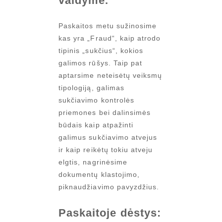
valdyme.
Paskaitos metu sužinosime
kas yra „Fraud“, kaip atrodo
tipinis „sukčius“, kokios
galimos rūšys. Taip pat
aptarsime neteisėtų veiksmų
tipologiją, galimas
sukčiavimo kontrolės
priemones bei dalinsimės
būdais kaip atpažinti
galimus sukčiavimo atvejus
ir kaip reikėtų tokiu atveju
elgtis, nagrinėsime
dokumentų klastojimo,
piknaudžiavimo pavyzdžius.
Paskaitoje dėstys: