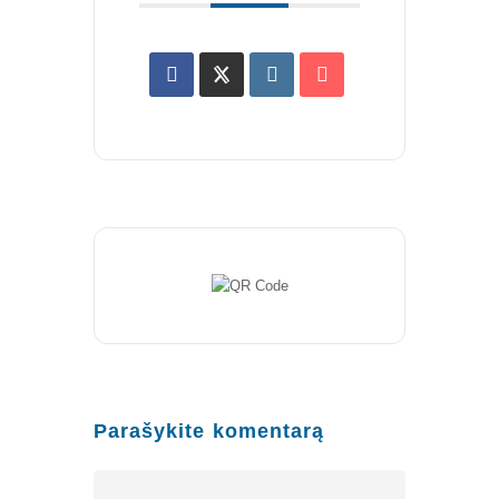
Veiklos dokumentai ir ataskaitos
Asmens duomenų apsauga
KVALIFIKACIJA
Renginiai
Konferencijos
Kvalifikaciniai mokymai
SERTIFIKATAI
CIA Medžiaga
CRMA Medžiaga
Parašykite komentarą
KONTAKTAI
Vidaus auditorių asociacija, 124111729