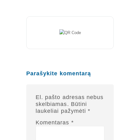
Renginiai
Konferencijos
Kvalifikaciniai mokymai
SERTIFIKATAI
CIA Medžiaga
CRMA Medžiaga
Parašykite komentarą
KONTAKTAI
Vidaus auditorių asociacija, 124111729
El. pašto adresas nebus
Nagevičiaus g. 3, Vilnius
skelbiamas.
Būtini
laukeliai pažymėti
*
info@vaa.lt
Komentaras
*