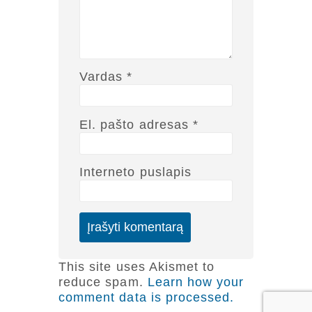
NAUJIENLAIŠKIS
Registruokitės naujienlaiškiui apie Vidaus Auditorių asociaciją!
Vardas
*
El. pašto adresas
*
Interneto puslapis
Copyright © 2018 - 2023, Vidaus auditorių
asociacija | IIA Lithuania |
Privatumo politika
|
Grąžinimų politika
|
Pirkimo taisyklės
This site uses Akismet to
reduce spam.
Learn how your
comment data is processed.