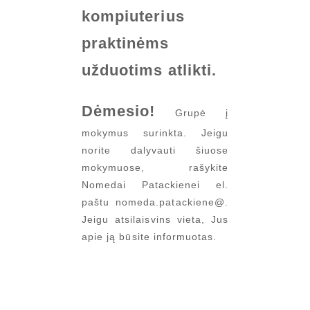
kompiuterius
praktinėms
užduotims atlikti.
Dėmesio!
Grupė į
mokymus surinkta. Jeigu
norite dalyvauti šiuose
mokymuose, rašykite
Nomedai Patackienei el.
paštu nomeda.patackiene@.
Jeigu atsilaisvins vieta, Jus
apie ją būsite informuotas.