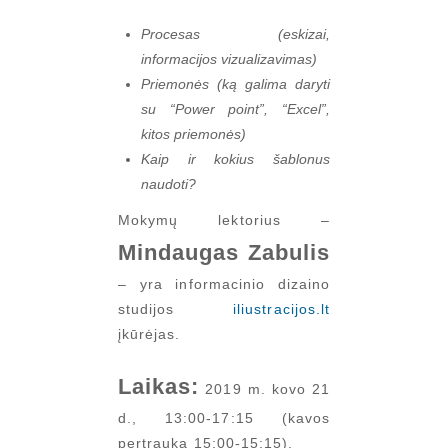
Procesas (eskizai,
informacijos vizualizavimas)
Priemonės (ką galima daryti
su “Power point”, “Excel”,
kitos priemonės)
Kaip ir kokius šablonus
naudoti?
Mokymų lektorius –
Mindaugas Zabulis
– yra informacinio dizaino
studijos
iliustracijos.lt
įkūrėjas.
Laikas:
2019 m. kovo 21
d., 13:00-17:15 (kavos
pertrauka 15:00-15:15).