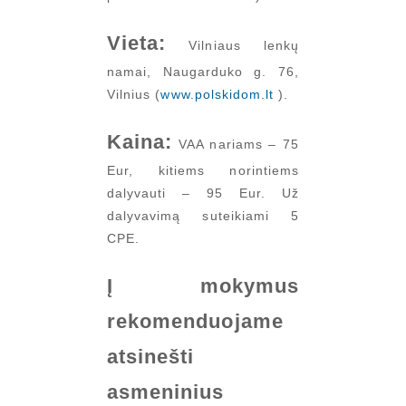
Vieta:
Vilniaus lenkų
namai, Naugarduko g. 76,
Vilnius (
www.polskidom.lt
).
Kaina:
VAA nariams – 75
Eur, kitiems norintiems
dalyvauti – 95 Eur. Už
dalyvavimą suteikiami 5
CPE.
Į mokymus
rekomenduojame
atsinešti
asmeninius