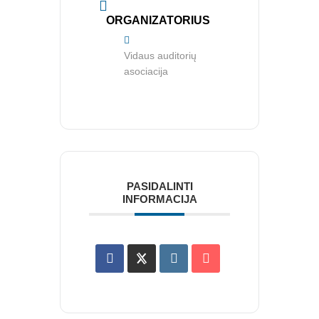
ORGANIZATORIUS
Vidaus auditorių
asociacija
APIE MUS
PASIDALINTI
INFORMACIJA
Valdyba
Veiklos dokumentai ir ataskaitos
Asmens duomenų apsauga
KVALIFIKACIJA