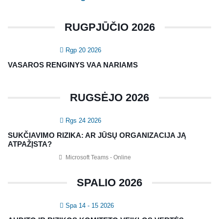
Konferencijos
Kvalifikaciniai mokymai
RUGPJŪČIO 2026
SERTIFIKATAI
Rgp 20 2026
CIA Medžiaga
VASAROS RENGINYS VAA NARIAMS
CRMA Medžiaga
RUGSĖJO 2026
KONTAKTAI
Rgs 24 2026
Vidaus auditorių asociacija, 124111729
SUKČIAVIMO RIZIKA: AR JŪSŲ ORGANIZACIJA JĄ
Nagevičiaus g. 3, Vilnius
ATPAŽĮSTA?
info@vaa.lt
Microsoft Teams - Online
SPALIO 2026
Spa 14 - 15 2026
NAUJIENLAIŠKIS