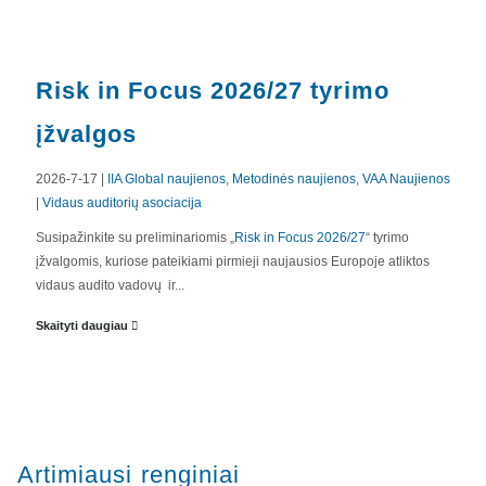
Risk in Focus 2026/27 tyrimo
įžvalgos
2026-7-17 |
IIA Global naujienos
,
Metodinės naujienos
,
VAA Naujienos
|
Vidaus auditorių asociacija
APIE MUS
Susipažinkite su preliminariomis „
Risk in Focus 2026/27
“ tyrimo
įžvalgomis, kuriose pateikiami pirmieji naujausios Europoje atliktos
Valdyba
vidaus audito vadovų ir...
Veiklos dokumentai ir ataskaitos
Skaityti daugiau
Asmens duomenų apsauga
KVALIFIKACIJA
Renginiai
Artimiausi renginiai