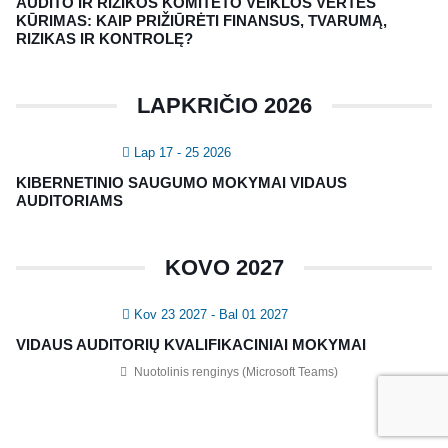
AUDITO IR RIZIKOS KOMITETO VEIKLOS VERTĖS
Registruokitės naujienlaiškiui apie Vidaus Auditorių asociaciją!
KŪRIMAS: KAIP PRIŽIŪRĖTI FINANSUS, TVARUMĄ,
RIZIKAS IR KONTROLĘ?
LAPKRIČIO 2026
Lap 17 - 25 2026
KIBERNETINIO SAUGUMO MOKYMAI VIDAUS
AUDITORIAMS
Copyright © 2018 - 2023, Vidaus auditorių
KOVO 2027
asociacija | IIA Lithuania |
Privatumo politika
|
Grąžinimų politika
|
Pirkimo taisyklės
Kov 23 2027
- Bal 01 2027
VIDAUS AUDITORIŲ KVALIFIKACINIAI MOKYMAI
Nuotolinis renginys (Microsoft Teams)