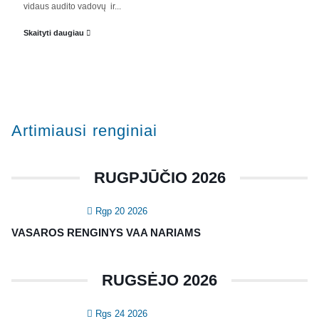
vidaus audito vadovų ir...
Veiklos dokumentai ir ataskaitos
Skaityti daugiau
Asmens duomenų apsauga
KVALIFIKACIJA
Renginiai
Artimiausi renginiai
Konferencijos
Kvalifikaciniai mokymai
RUGPJŪČIO 2026
SERTIFIKATAI
Rgp 20 2026
CIA Medžiaga
VASAROS RENGINYS VAA NARIAMS
CRMA Medžiaga
RUGSĖJO 2026
KONTAKTAI
Rgs 24 2026
Vidaus auditorių asociacija, 124111729