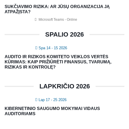
SUKČIAVIMO RIZIKA: AR JŪSŲ ORGANIZACIJA JĄ
Nagevičiaus g. 3, Vilnius
ATPAŽĮSTA?
info@vaa.lt
Microsoft Teams - Online
SPALIO 2026
Spa 14 - 15 2026
NAUJIENLAIŠKIS
AUDITO IR RIZIKOS KOMITETO VEIKLOS VERTĖS
Registruokitės naujienlaiškiui apie Vidaus Auditorių asociaciją!
KŪRIMAS: KAIP PRIŽIŪRĖTI FINANSUS, TVARUMĄ,
RIZIKAS IR KONTROLĘ?
LAPKRIČIO 2026
Lap 17 - 25 2026
KIBERNETINIO SAUGUMO MOKYMAI VIDAUS
AUDITORIAMS
Copyright © 2018 - 2023, Vidaus auditorių