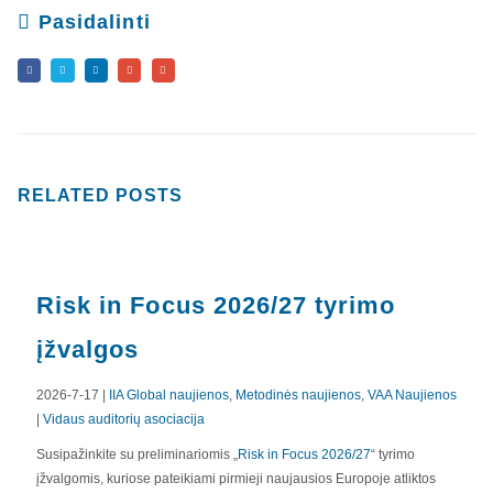
Pasidalinti
RELATED
POSTS
Risk in Focus 2026/27 tyrimo
įžvalgos
2026-7-17 |
IIA Global naujienos
,
Metodinės naujienos
,
VAA Naujienos
|
Vidaus auditorių asociacija
APIE MUS
Susipažinkite su preliminariomis „
Risk in Focus 2026/27
“ tyrimo
įžvalgomis, kuriose pateikiami pirmieji naujausios Europoje atliktos
Valdyba