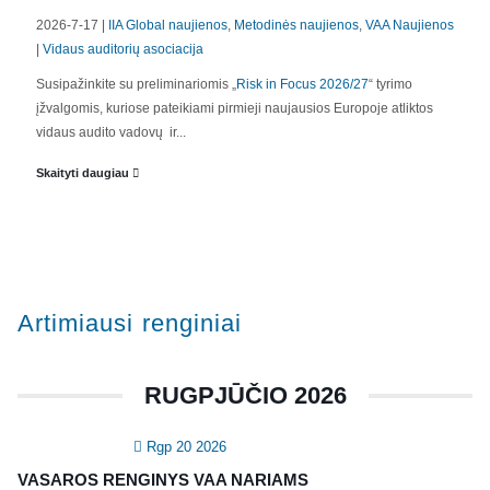
2026-7-17 |
IIA Global naujienos
,
Metodinės naujienos
,
VAA Naujienos
|
Vidaus auditorių asociacija
APIE MUS
Susipažinkite su preliminariomis „
Risk in Focus 2026/27
“ tyrimo
įžvalgomis, kuriose pateikiami pirmieji naujausios Europoje atliktos
Valdyba
vidaus audito vadovų ir...
Veiklos dokumentai ir ataskaitos
Skaityti daugiau
Asmens duomenų apsauga
KVALIFIKACIJA
Renginiai
Artimiausi renginiai
Konferencijos
Kvalifikaciniai mokymai
RUGPJŪČIO 2026
SERTIFIKATAI
Rgp 20 2026
CIA Medžiaga
VASAROS RENGINYS VAA NARIAMS