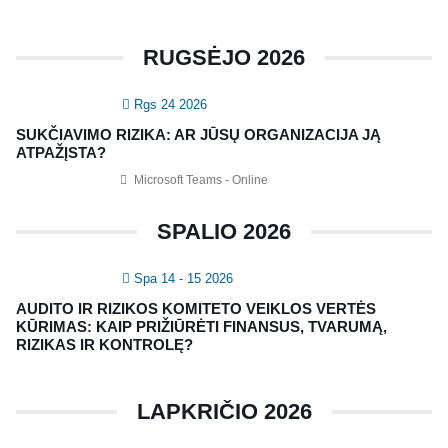
CRMA Medžiaga
RUGSĖJO 2026
KONTAKTAI
Rgs 24 2026
Vidaus auditorių asociacija, 124111729
SUKČIAVIMO RIZIKA: AR JŪSŲ ORGANIZACIJA JĄ
Nagevičiaus g. 3, Vilnius
ATPAŽĮSTA?
info@vaa.lt
Microsoft Teams - Online
SPALIO 2026
Spa 14 - 15 2026
NAUJIENLAIŠKIS
AUDITO IR RIZIKOS KOMITETO VEIKLOS VERTĖS
Registruokitės naujienlaiškiui apie Vidaus Auditorių asociaciją!
KŪRIMAS: KAIP PRIŽIŪRĖTI FINANSUS, TVARUMĄ,
RIZIKAS IR KONTROLĘ?
LAPKRIČIO 2026