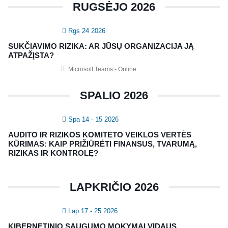
RUGSĖJO 2026
KONTAKTAI
Rgs 24 2026
Vidaus auditorių asociacija, 124111729
SUKČIAVIMO RIZIKA: AR JŪSŲ ORGANIZACIJA JĄ
Nagevičiaus g. 3, Vilnius
ATPAŽĮSTA?
info@vaa.lt
Microsoft Teams - Online
SPALIO 2026
Spa 14 - 15 2026
NAUJIENLAIŠKIS
AUDITO IR RIZIKOS KOMITETO VEIKLOS VERTĖS
Registruokitės naujienlaiškiui apie Vidaus Auditorių asociaciją!
KŪRIMAS: KAIP PRIŽIŪRĖTI FINANSUS, TVARUMĄ,
RIZIKAS IR KONTROLĘ?
LAPKRIČIO 2026
Lap 17 - 25 2026
KIBERNETINIO SAUGUMO MOKYMAI VIDAUS