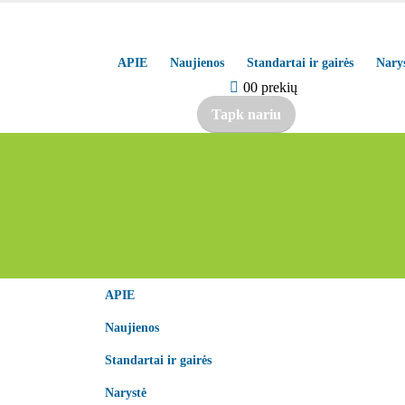
APIE
Naujienos
Standartai ir gairės
Nary
0
0 prekių
Tapk nariu
APIE
Naujienos
Standartai ir gairės
Narystė