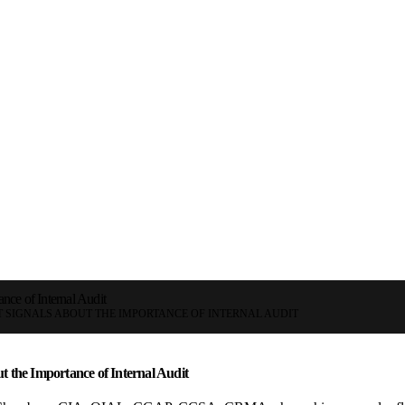
nce of Internal Audit
 SIGNALS ABOUT THE IMPORTANCE OF INTERNAL AUDIT
t the Importance of Internal Audit