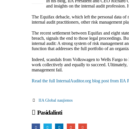
Lie
In his blog, IIA President and CEO Richar
and insights on the internal audit profession. 
The Equifax debacle, which left the personal data of n
internal audit practitioners, other risk management pl
The recent settlement between Equifax and eight state
breach, signals the end to those legal proceedings. But
internal audit: A strong system of risk management an
function that addresses the full portfolio of an organiza
Indeed, scandals from Volkswagen to Wells Fargo to 
work collectively and equally to succeed. Ultimately
management fail.
Read the full InternalAuditor.org blog post from II
IIA Global naujienos
Pasidalinti