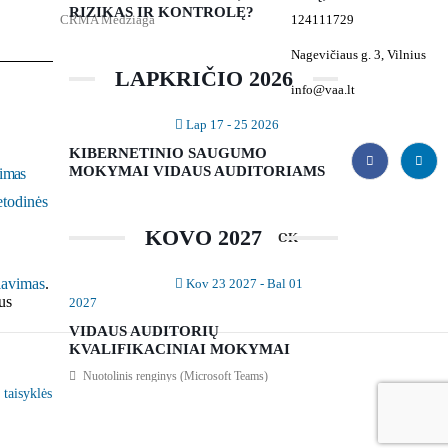
RIZIKAS IR KONTROLĘ?
CRMA Medžiaga
124111729
Nagevičiaus g. 3, Vilnius
LAPKRIČIO 2026
info@vaa.lt
Lap 17 - 25 2026
KIBERNETINIO SAUGUMO
MOKYMAI VIDAUS AUDITORIAMS
vimas
IIA Global kviečia teikti kandidatūras į valdybą ir
Pasaulinė apklausa: T
komitetus
tyrimas
todinės
2025-10-2 |
IIA Global naujienos
,
2025-9-29 |
IIA G
KOVO 2027
Metodinės naujienos
,
VAA Naujienos
|
Naujienos
|
Vidaus
Vidaus auditorių asociacija
a
Vidaus audito fon
lavimas
.
Pagrindinė IIA Global savanorių veiklos
Foundation) vykdo 
Kov 23 2027
- Bal 01
us
funkcija – nuolat teikti ekspertines žinias,
modelio rizikų ty
2027
patarimus ir įžvalgas įvairiais organizacijos
geriau suprasti, kai
VIDAUS AUDITORIŲ
veiklos aspektais. Numatant kandidatus,
KVALIFIKACINIAI MOKYMAI
Skaityti daugiau
svarbiausi...
Nuotolinis renginys (Microsoft Teams)
Skaityti daugiau
 taisyklės