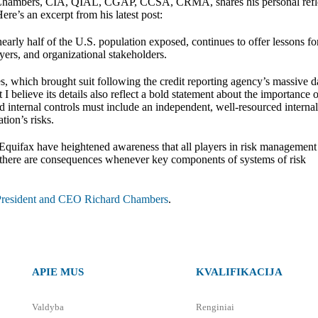
d Chambers, CIA, QIAL, CGAP, CCSA, CRMA, shares his personal refl
Here’s an excerpt from his latest post:
early half of the U.S. population exposed, continues to offer lessons fo
ayers, and organizational stakeholders.
s, which brought suit following the credit reporting agency’s massive d
 I believe its details also reflect a bold statement about the importance o
d internal controls must include an independent, well-resourced internal
tion’s risks.
Equifax have heightened awareness that all players in risk management
, there are consequences whenever key components of systems of risk
A President and CEO Richard Chambers
.​​​​​
APIE MUS
KVALIFIKACIJA
Valdyba
Renginiai