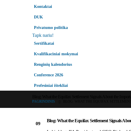
Kontaktai
DUK
Privatumo politika
Tapk nariu!
Sertifikatai
Kvalifikaciniai mokymai
Renginių kalendorius
Conference 2026
Profesiniai ištekliai
Blog: What the Equifax Settlement Signals About the Importa
PAGRINDINIS
BLOG: WHAT THE EQUIFAX SETTLEMENT
Blog: What the Equifax Settlement Signals Abou
09