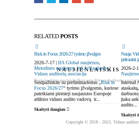
RELATED
POSTS
Risk in Focus 2026/27 tyrimo įžvalgos
Nauja Vida
pritraukti 
2026-7-17 |
IIA Global naujienos
,
Metodinės naujienos
,
VAA Naujienos
|
2026-2-1
NAUJIENLAIŠKIS
Vidaus auditorių asociacija
Naujieno
Registruokitės naujienlaiškiui apie Vidaus Auditorių asociaci
Susipažinkite su preliminariomis „
Risk in
Internal 
Focus 2026/27
“ tyrimo įžvalgomis, kuriose
ataskaitą
pateikiami pirmieji naujausios Europoje
darbuotoj
atliktos vidaus audito vadovų ir...
įtaka ank
audito...
Skaityti daugiau
Skaityti
Copyright © 2018 - 2023, Vidaus auditori