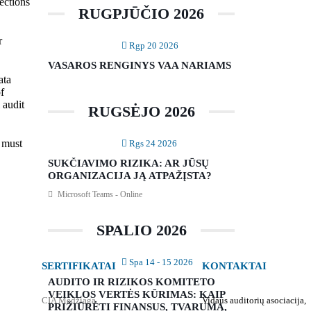
ections
RUGPJŪČIO 2026
r
Rgp 20 2026
VASAROS RENGINYS VAA NARIAMS
ata
f
 audit
RUGSĖJO 2026
 must
Rgs 24 2026
SUKČIAVIMO RIZIKA: AR JŪSŲ
ORGANIZACIJA JĄ ATPAŽĮSTA?
Microsoft Teams - Online
SPALIO 2026
Spa 14 - 15 2026
SERTIFIKATAI
KONTAKTAI
AUDITO IR RIZIKOS KOMITETO
VEIKLOS VERTĖS KŪRIMAS: KAIP
CIA Medžiaga
Vidaus auditorių asociacija,
PRIŽIŪRĖTI FINANSUS, TVARUMĄ,