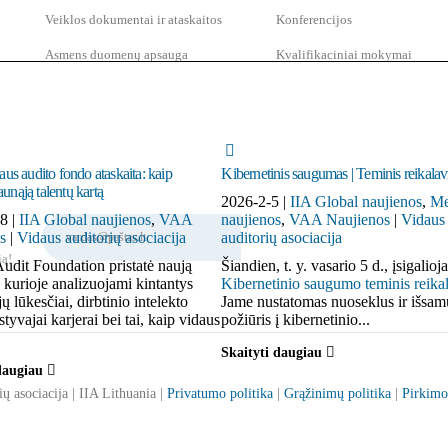
Veiklos dokumentai ir ataskaitos
Konferencijos
Asmens duomenų apsauga
Kvalifikaciniai mokymai
us audito fondo ataskaita: kaip
Kibernetinis saugumas | Teminis reikala
jaunąją talentų kartą
2026-2-5 |
IIA Global naujienos
,
Me
8 |
IIA Global naujienos
,
VAA
naujienos
,
VAA Naujienos
|
Vidaus
s
|
Vidaus auditorių asociacija
auditorių asociacija
ją!
Audit Foundation pristatė naują
Šiandien, t. y. vasario 5 d., įsigalioj
, kurioje analizuojami kintantys
Kibernetinio saugumo teminis reika
ų lūkesčiai, dirbtinio intelekto
Jame nustatomas nuoseklus ir išsam
styvajai karjerai bei tai, kaip vidaus
požiūris į kibernetinio...
Skaityti daugiau
 daugiau
ų asociacija | IIA Lithuania |
Privatumo politika
|
Grąžinimų politika
|
Pirkimo