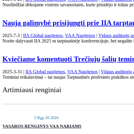
Nuoširdžiai dėkojame visiems savanoriams, kurie prisidėjo ir toliau p
Nauja galimybė prisijungti prie IIA tarpta
2025-7-3 |
IIA Global naujienos
,
VAA Naujienos
|
Vidaus auditorių as
Norite dalyvauti IIA 2025 m tarptautinėje konferencijoje, bet negalite 
Kviečiame komentuoti Trečiųjų šalių temi
2025-3-31 |
IIA Global naujienos
,
VAA Naujienos
|
Vidaus auditorių 
Teminiai reikalavimai – tai naujas Tarptautinės profesinės praktikos 
Artimiausi renginiai
Rgp 20 2026
VASAROS RENGINYS VAA NARIAMS