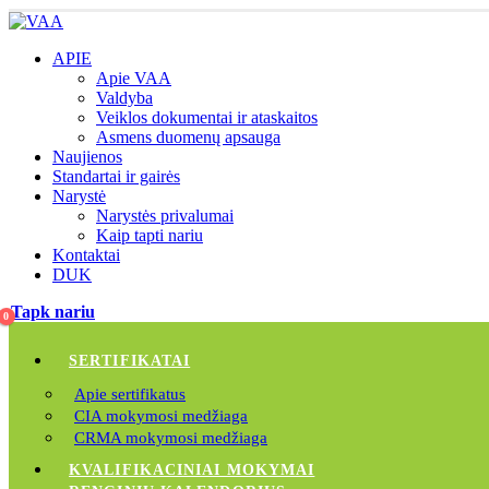
APIE
Apie VAA
Valdyba
Veiklos dokumentai ir ataskaitos
Asmens duomenų apsauga
Naujienos
Standartai ir gairės
Narystė
Narystės privalumai
Kaip tapti nariu
Kontaktai
DUK
Tapk nariu
0
SERTIFIKATAI
Apie sertifikatus
CIA mokymosi medžiaga
CRMA mokymosi medžiaga
KVALIFIKACINIAI MOKYMAI