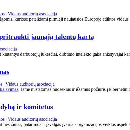
nos
|
Vidaus auditorių asociacija
lgomis, kuriose pateikiami pirmieji naujausios Europoje atliktos vidaus
pritraukti jaunąją talentų kartą
asociacija
kintantys darbuotojų lūkesčiai, dirbtinio intelekto įtaka ankstyvajai karj
mas
os
|
Vidaus auditorių asociacija
ikalavimas
. Jame nustatomas nuoseklus ir išsamus požiūris į kibernetini
ldybą ir komitetus
nos
|
Vidaus auditorių asociacija
tines žinias, patarimus ir įžvalgas įvairiais organizacijos veiklos aspek