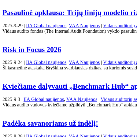
Pasaulinė apklausa: Trijų linijų modelio r
2025-9-29 |
IIA Global naujienos
,
VAA Naujienos
|
Vidaus auditorių 
Vidaus audito fondas (The Internal Audit Foundation) vykdo pasaulinę T
Risk in Focus 2026
2025-9-24 |
IIA Global naujienos
,
VAA Naujienos
|
Vidaus auditorių 
Ši kasmetinė ataskaita išryškina svarbiausias rizikas, su kuriomis susi
Kviečiame dalyvauti „Benchmark Hub“ ap
2025-9-3 |
IIA Global naujienos
,
VAA Naujienos
|
Vidaus auditorių as
Vidaus audito vadovus kviečiame užpildyti „Benchmark Hub“ apklausą
Padėka savanoriams už indėlį!
2025-8-28 |
IIA Global naujienos
,
VAA Naujienos
|
Vidaus auditorių 