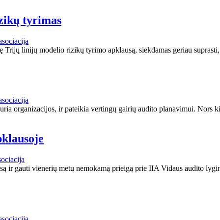
izikų tyrimas
asociacija
rijų linijų modelio rizikų tyrimo apklausą, siekdamas geriau suprasti, 
asociacija
duria organizacijos, ir pateikia vertingų gairių audito planavimui. Nors k
klausoje
ociacija
 ir gauti vienerių metų nemokamą prieigą prie IIA Vidaus audito lygin
asociacija