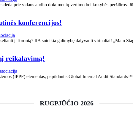
risideda prie vidaus audito dokumentų vertimo bei kokybės peržiūros. J
utinės konferencijos!
ociacija
keliauti į Torontą? IIA suteikia galimybę dalyvauti virtualiai! „Main Sta
nį reikalavimą!
asociacija
sistemos (IPPF) elementas, papildantis Global Internal Audit Standards™
RUGPJŪČIO 2026