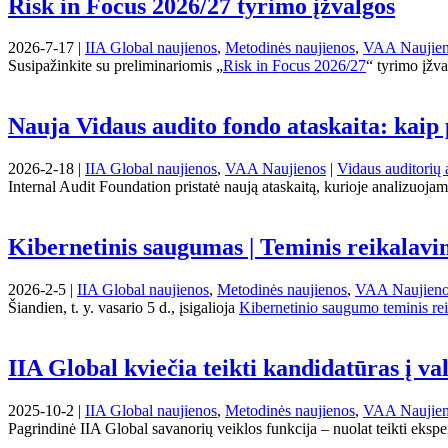
Risk in Focus 2026/27 tyrimo įžvalgos
2026-7-17 |
IIA Global naujienos
,
Metodinės naujienos
,
VAA Naujie
Susipažinkite su preliminariomis „
Risk in Focus 2026/27
“ tyrimo įžva
Nauja Vidaus audito fondo ataskaita: kaip 
2026-2-18 |
IIA Global naujienos
,
VAA Naujienos
|
Vidaus auditorių 
Internal Audit Foundation pristatė naują ataskaitą, kurioje analizuojami 
Kibernetinis saugumas | Teminis reikalavi
2026-2-5 |
IIA Global naujienos
,
Metodinės naujienos
,
VAA Naujien
Šiandien, t. y. vasario 5 d., įsigalioja
Kibernetinio saugumo teminis re
IIA Global kviečia teikti kandidatūras į va
2025-10-2 |
IIA Global naujienos
,
Metodinės naujienos
,
VAA Naujie
Pagrindinė IIA Global savanorių veiklos funkcija – nuolat teikti eksper