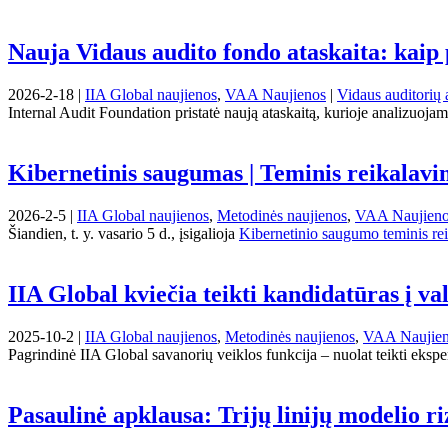
Nauja Vidaus audito fondo ataskaita: kaip 
2026-2-18 |
IIA Global naujienos
,
VAA Naujienos
|
Vidaus auditorių 
Internal Audit Foundation pristatė naują ataskaitą, kurioje analizuojami 
Kibernetinis saugumas | Teminis reikalavi
2026-2-5 |
IIA Global naujienos
,
Metodinės naujienos
,
VAA Naujien
Šiandien, t. y. vasario 5 d., įsigalioja
Kibernetinio saugumo teminis re
IIA Global kviečia teikti kandidatūras į va
2025-10-2 |
IIA Global naujienos
,
Metodinės naujienos
,
VAA Naujie
Pagrindinė IIA Global savanorių veiklos funkcija – nuolat teikti eksper
Pasaulinė apklausa: Trijų linijų modelio r