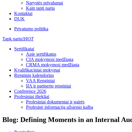
Narystės privalumai
Kaip tapti nariu
Kontaktai
DUK
Privatumo politika
Tapk nariu!
HOT
Sertifikatai
Apie sertifikatus
CIA mokymosi medžiaga
CRMA mokymosi medžiaga
Kvalifikaciniai mokymai
Renginių kalendorius
VAA Renginiai
IIA ir partnerių renginiai
Conference 2026
Profesiniai ištekliai
Profesiniai dokumentai ir gairės
Profesinė informacija užsienio kalba
Blog: ​Defining Moments in an Internal Au