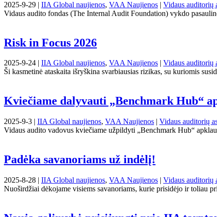
2025-9-29 |
IIA Global naujienos
,
VAA Naujienos
|
Vidaus auditorių 
Vidaus audito fondas (The Internal Audit Foundation) vykdo pasaulinę T
Risk in Focus 2026
2025-9-24 |
IIA Global naujienos
,
VAA Naujienos
|
Vidaus auditorių 
Ši kasmetinė ataskaita išryškina svarbiausias rizikas, su kuriomis susi
Kviečiame dalyvauti „Benchmark Hub“ ap
2025-9-3 |
IIA Global naujienos
,
VAA Naujienos
|
Vidaus auditorių as
Vidaus audito vadovus kviečiame užpildyti „Benchmark Hub“ apklausą
Padėka savanoriams už indėlį!
2025-8-28 |
IIA Global naujienos
,
VAA Naujienos
|
Vidaus auditorių 
Nuoširdžiai dėkojame visiems savanoriams, kurie prisidėjo ir toliau p