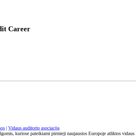
dit Career
nos
|
Vidaus auditorių asociacija
lgomis, kuriose pateikiami pirmieji naujausios Europoje atliktos vidaus