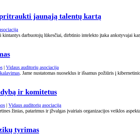
pritraukti jaunąją talentų kartą
asociacija
kintantys darbuotojų lūkesčiai, dirbtinio intelekto įtaka ankstyvajai karj
mas
os
|
Vidaus auditorių asociacija
ikalavimas
. Jame nustatomas nuoseklus ir išsamus požiūris į kibernetini
ldybą ir komitetus
nos
|
Vidaus auditorių asociacija
tines žinias, patarimus ir įžvalgas įvairiais organizacijos veiklos aspek
izikų tyrimas