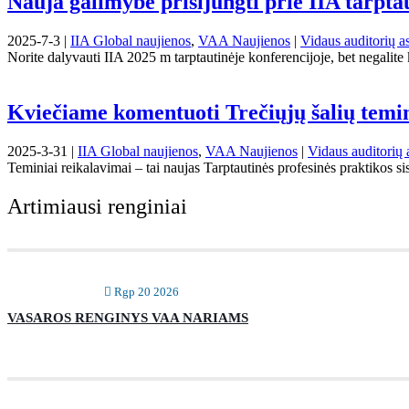
Nauja galimybė prisijungti prie IIA tarpta
2025-7-3 |
IIA Global naujienos
,
VAA Naujienos
|
Vidaus auditorių as
Norite dalyvauti IIA 2025 m tarptautinėje konferencijoje, bet negalite 
Kviečiame komentuoti Trečiųjų šalių temi
2025-3-31 |
IIA Global naujienos
,
VAA Naujienos
|
Vidaus auditorių 
Teminiai reikalavimai – tai naujas Tarptautinės profesinės praktikos 
Artimiausi renginiai
Rgp 20 2026
VASAROS RENGINYS VAA NARIAMS