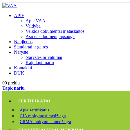
APIE
Apie VAA
Valdyba
Veiklos dokumentai ir ataskaitos
Asmens duomenų apsauga
Naujienos
Standartai ir gairės
Narystė
Narystės privalumai
Kaip tapti nariu
Kontaktai
DUK
0
0 prekių
Tapk nariu
SERTIFIKATAI
Apie sertifikatus
CIA mokymosi medžiaga
CRMA mokymosi medžiaga