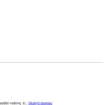
 audito vadovų ir...
Skaityti daugiau