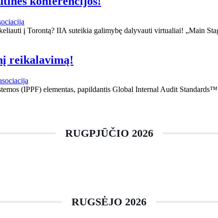
utinės konferencijos!
ociacija
keliauti į Torontą? IIA suteikia galimybę dalyvauti virtualiai! „Main Sta
nį reikalavimą!
asociacija
sistemos (IPPF) elementas, papildantis Global Internal Audit Standards™
RUGPJŪČIO 2026
RUGSĖJO 2026