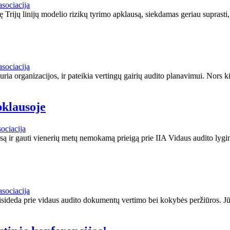
asociacija
rijų linijų modelio rizikų tyrimo apklausą, siekdamas geriau suprasti, 
asociacija
duria organizacijos, ir pateikia vertingų gairių audito planavimui. Nors k
klausoje
ociacija
 ir gauti vienerių metų nemokamą prieigą prie IIA Vidaus audito lygin
asociacija
risideda prie vidaus audito dokumentų vertimo bei kokybės peržiūros. J