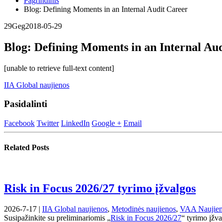
Pagrindinis
Blog: ​Defining Moments in an Internal Audit Career
29
Geg
2018-05-29
Blog: ​Defining Moments in an Internal Au
[unable to retrieve full-text content]
IIA Global naujienos
Pasidalinti
Facebook
Twitter
LinkedIn
Google +
Email
Related
Posts
Risk in Focus 2026/27 tyrimo įžvalgos
2026-7-17 |
IIA Global naujienos
,
Metodinės naujienos
,
VAA Naujie
Susipažinkite su preliminariomis „
Risk in Focus 2026/27
“ tyrimo įžva