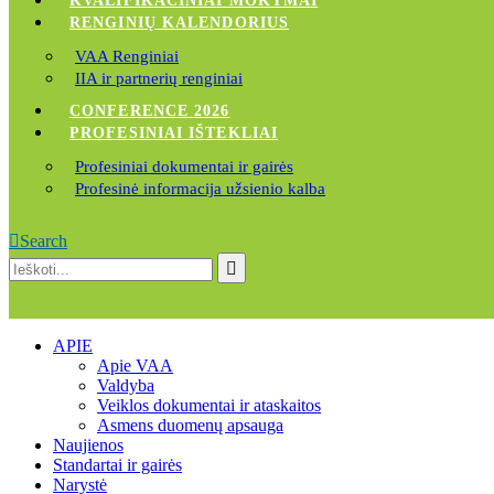
KVALIFIKACINIAI MOKYMAI
RENGINIŲ KALENDORIUS
VAA Renginiai
IIA ir partnerių renginiai
CONFERENCE 2026
PROFESINIAI IŠTEKLIAI
Profesiniai dokumentai ir gairės
Profesinė informacija užsienio kalba
Search
APIE
Apie VAA
Valdyba
Veiklos dokumentai ir ataskaitos
Asmens duomenų apsauga
Naujienos
Standartai ir gairės
Narystė