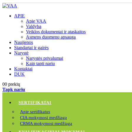
APIE
Apie VAA
Valdyba
Veiklos dokumentai ir ataskaitos
Asmens duomenų apsauga
Naujienos
Standartai ir gairės
Narystė
Narystės privalumai
Kaip tapti nariu
Kontaktai
DUK
0
0 prekių
Tapk nariu
SERTIFIKATAI
Apie sertifikatus
CIA mokymosi medžiaga
CRMA mokymosi medžiaga