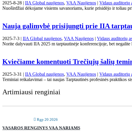
2025-8-28 |
IIA Global naujienos
,
VAA Naujienos
|
Vidaus auditorių 
Nuoširdžiai dėkojame visiems savanoriams, kurie prisidėjo ir toliau p
Nauja galimybė prisijungti prie IIA tarpta
2025-7-3 |
IIA Global naujienos
,
VAA Naujienos
|
Vidaus auditorių as
Norite dalyvauti IIA 2025 m tarptautinėje konferencijoje, bet negalite 
Kviečiame komentuoti Trečiųjų šalių temi
2025-3-31 |
IIA Global naujienos
,
VAA Naujienos
|
Vidaus auditorių 
Teminiai reikalavimai – tai naujas Tarptautinės profesinės praktikos 
Artimiausi renginiai
Rgp 20 2026
VASAROS RENGINYS VAA NARIAMS