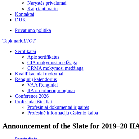
Narystės privalumai
Kaip tapti nariu
Kontaktai
DUK
Privatumo politika
Tapk nariu!
HOT
Sertifikatai
Apie sertifikatus
CIA mokymosi medžiaga
CRMA mokymosi medžiaga
Kvalifikaciniai mokymai
Renginių kalendorius
VAA Renginiai
IIA ir partnerių renginiai
Conference 2026
Profesiniai ištekliai
Profesiniai dokumentai ir gairės
Profesinė informacija užsienio kalba
Announcement of the Slate for 2019–20 IIA