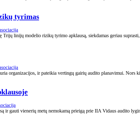
izikų tyrimas
asociacija
rijų linijų modelio rizikų tyrimo apklausą, siekdamas geriau suprasti, 
asociacija
duria organizacijos, ir pateikia vertingų gairių audito planavimui. Nors k
klausoje
ociacija
 ir gauti vienerių metų nemokamą prieigą prie IIA Vidaus audito lygin