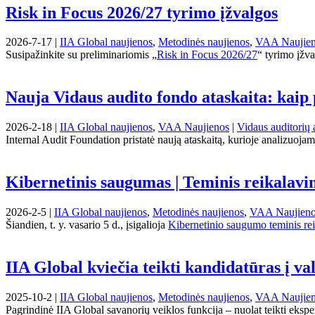
Risk in Focus 2026/27 tyrimo įžvalgos
2026-7-17 |
IIA Global naujienos
,
Metodinės naujienos
,
VAA Naujie
Susipažinkite su preliminariomis „
Risk in Focus 2026/27
“ tyrimo įžva
Nauja Vidaus audito fondo ataskaita: kaip 
2026-2-18 |
IIA Global naujienos
,
VAA Naujienos
|
Vidaus auditorių 
Internal Audit Foundation pristatė naują ataskaitą, kurioje analizuojami 
Kibernetinis saugumas | Teminis reikalavi
2026-2-5 |
IIA Global naujienos
,
Metodinės naujienos
,
VAA Naujien
Šiandien, t. y. vasario 5 d., įsigalioja
Kibernetinio saugumo teminis re
IIA Global kviečia teikti kandidatūras į va
2025-10-2 |
IIA Global naujienos
,
Metodinės naujienos
,
VAA Naujie
Pagrindinė IIA Global savanorių veiklos funkcija – nuolat teikti eksper