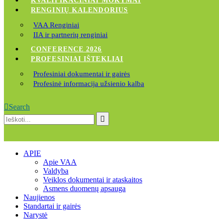
KVALIFIKACINIAI MOKYMAI
RENGINIŲ KALENDORIUS
VAA Renginiai
IIA ir partnerių renginiai
CONFERENCE 2026
PROFESINIAI IŠTEKLIAI
Profesiniai dokumentai ir gairės
Profesinė informacija užsienio kalba
Search
APIE
Apie VAA
Valdyba
Veiklos dokumentai ir ataskaitos
Asmens duomenų apsauga
Naujienos
Standartai ir gairės
Narystė