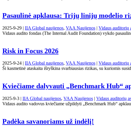
Pasaulinė apklausa: Trijų linijų modelio r
2025-9-29 |
IIA Global naujienos
,
VAA Naujienos
|
Vidaus auditorių 
Vidaus audito fondas (The Internal Audit Foundation) vykdo pasaulinę T
Risk in Focus 2026
2025-9-24 |
IIA Global naujienos
,
VAA Naujienos
|
Vidaus auditorių 
Ši kasmetinė ataskaita išryškina svarbiausias rizikas, su kuriomis susi
Kviečiame dalyvauti „Benchmark Hub“ ap
2025-9-3 |
IIA Global naujienos
,
VAA Naujienos
|
Vidaus auditorių as
Vidaus audito vadovus kviečiame užpildyti „Benchmark Hub“ apklausą
Padėka savanoriams už indėlį!