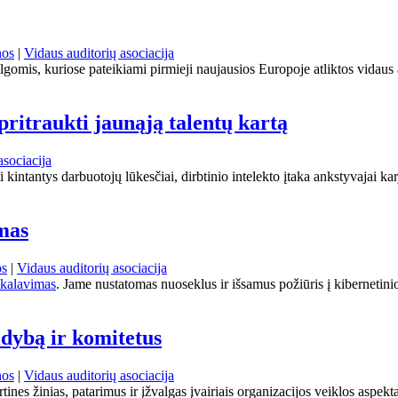
nos
|
Vidaus auditorių asociacija
lgomis, kuriose pateikiami pirmieji naujausios Europoje atliktos vidaus
pritraukti jaunąją talentų kartą
asociacija
kintantys darbuotojų lūkesčiai, dirbtinio intelekto įtaka ankstyvajai karj
mas
os
|
Vidaus auditorių asociacija
ikalavimas
. Jame nustatomas nuoseklus ir išsamus požiūris į kibernetini
ldybą ir komitetus
nos
|
Vidaus auditorių asociacija
tines žinias, patarimus ir įžvalgas įvairiais organizacijos veiklos aspek