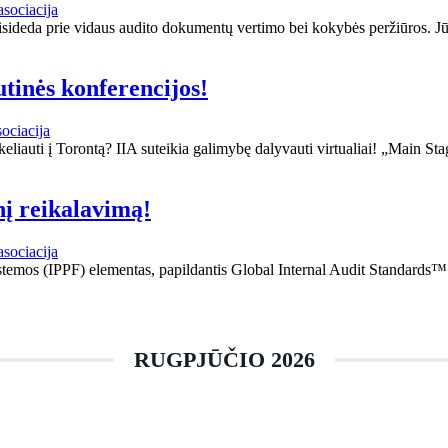
asociacija
risideda prie vidaus audito dokumentų vertimo bei kokybės peržiūros. J
utinės konferencijos!
ociacija
keliauti į Torontą? IIA suteikia galimybę dalyvauti virtualiai! „Main Sta
nį reikalavimą!
asociacija
sistemos (IPPF) elementas, papildantis Global Internal Audit Standards™
RUGPJŪČIO 2026