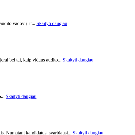
 audito vadovų ir...
Skaityti daugiau
erai bei tai, kaip vidaus audito...
Skaityti daugiau
o...
Skaityti daugiau
tais. Numatant kandidatus, svarbiausi...
Skaityti daugiau