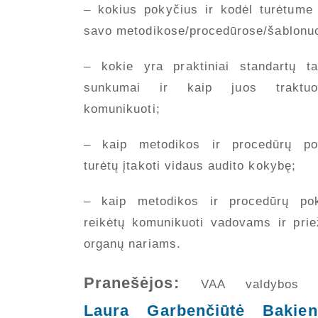
– kokius pokyčius ir kodėl turėtume a
savo metodikose/procedūrose/šablonu
– kokie yra praktiniai standartų t
sunkumai ir kaip juos traktuo
komunikuoti;
– kaip metodikos ir procedūrų pok
turėtų įtakoti vidaus audito kokybę;
– kaip metodikos ir procedūrų pok
reikėtų komunikuoti vadovams ir prie
organų nariams.
Pranešėjos:
VAA valdybos 
Laura Garbenčiūtė Bakien