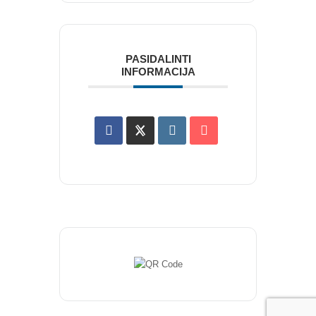
NAUJIENLAIŠKIS
Registruokitės naujienlaiškiui apie Vidaus Auditorių asociaciją!
PASIDALINTI
INFORMACIJA
Copyright © 2018 - 2023, Vidaus auditorių
asociacija | IIA Lithuania |
Privatumo politika
|
Grąžinimų politika
|
Pirkimo taisyklės