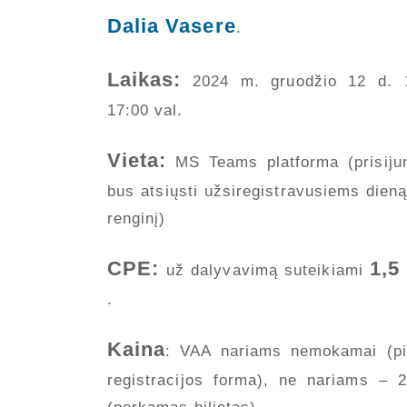
Dalia Vasere
.
Laikas:
2024 m. gruodžio 12 d. 1
17:00 val.
Vieta:
MS Teams platforma (prisiju
bus atsiųsti užsiregistravusiems dieną
renginį)
CPE:
1,5
už dalyvavimą suteikiami
.
Kaina
: VAA nariams nemokamai (p
registracijos forma), ne nariams – 