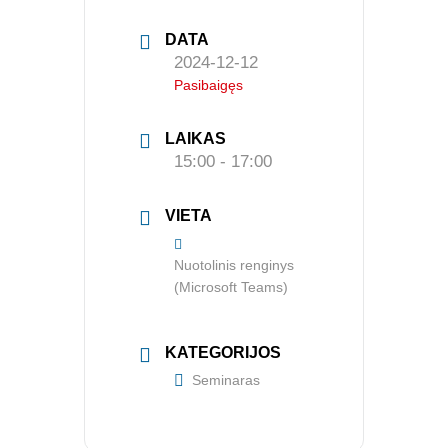
Renginiai
DATA
Konferencijos
2024-12-12
Kvalifikaciniai mokymai
Pasibaigęs
SERTIFIKATAI
LAIKAS
15:00 - 17:00
CIA Medžiaga
CRMA Medžiaga
VIETA
KONTAKTAI
Nuotolinis renginys
(Microsoft Teams)
Vidaus auditorių asociacija, 124111729
Nagevičiaus g. 3, Vilnius
KATEGORIJOS
info@vaa.lt
Seminaras