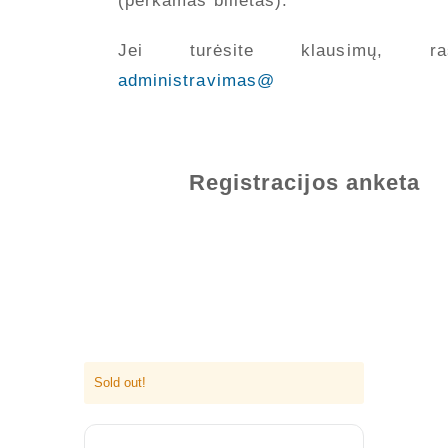
(perkamas bilietas).
Jei turėsite klausimų, raš
administravimas@
Registracijos anketa
APIE MUS
Valdyba
Veiklos dokumentai ir ataskaitos
Asmens duomenų apsauga
Sold out!
KVALIFIKACIJA