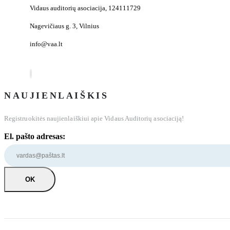
Vidaus auditorių asociacija, 124111729
Nagevičiaus g. 3, Vilnius
info@vaa.lt
NAUJIENLAIŠKIS
Registruokitės naujienlaiškiui apie Vidaus Auditorių asociaciją!
El. pašto adresas: