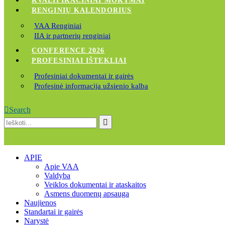
KVALIFIKACINIAI MOKYMAI
RENGINIŲ KALENDORIUS
VAA Renginiai
IIA ir partnerių renginiai
CONFERENCE 2026
PROFESINIAI IŠTEKLIAI
Profesiniai dokumentai ir gairės
Profesinė informacija užsienio kalba
Search
APIE
Apie VAA
Valdyba
Veiklos dokumentai ir ataskaitos
Asmens duomenų apsauga
Naujienos
Standartai ir gairės
Narystė