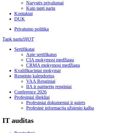
Narystės privalumai
Kaip tapti nariu
Kontaktai
DUK
Privatumo politika
Tapk nariu!
HOT
Sertifikatai
Apie sertifikatus
CIA mokymosi medžiaga
CRMA mokymosi medžiaga
Kvalifikaciniai mokymai
Renginių kalendorius
VAA Renginiai
IIA ir partnerių renginiai
Conference 2026
Profesiniai ištekliai
Profesiniai dokumentai ir gairės
Profesinė informacija užsienio kalba
IT auditas