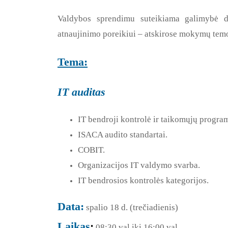
Valdybos sprendimu suteikiama galimybė d
atnaujinimo poreikiui – atskirose mokymų temos
Tema:
IT auditas
IT bendroji kontrolė ir taikomųjų progra
ISACA audito standartai.
COBIT.
Organizacijos IT valdymo svarba.
IT bendrosios kontrolės kategorijos.
Data:
spalio 18 d. (trečiadienis)
Laikas
:
08:30 val iki 16:00 val.