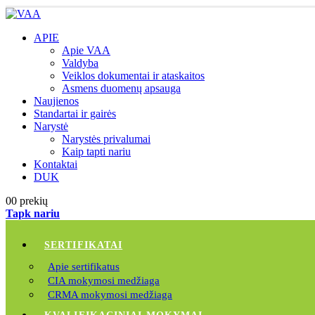
APIE
Apie VAA
Valdyba
Veiklos dokumentai ir ataskaitos
Asmens duomenų apsauga
Naujienos
Standartai ir gairės
Narystė
Narystės privalumai
Kaip tapti nariu
Kontaktai
DUK
0
0 prekių
Tapk nariu
SERTIFIKATAI
Apie sertifikatus
CIA mokymosi medžiaga
CRMA mokymosi medžiaga