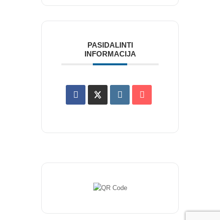
NAUJIENLAIŠKIS
Registruokitės naujienlaiškiui apie Vidaus Auditorių asociaciją!
PASIDALINTI
INFORMACIJA
Copyright © 2018 - 2023, Vidaus auditorių
asociacija | IIA Lithuania |
Privatumo politika
|
Grąžinimų politika
|
Pirkimo taisyklės