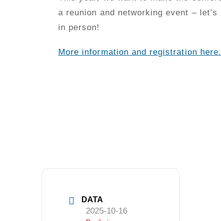
a reunion and networking event – let’s
in person!
More information and registration here
APIE MUS
Valdyba
Veiklos dokumentai ir ataskaitos
Asmens duomenų apsauga
DATA
KVALIFIKACIJA
2025-10-16