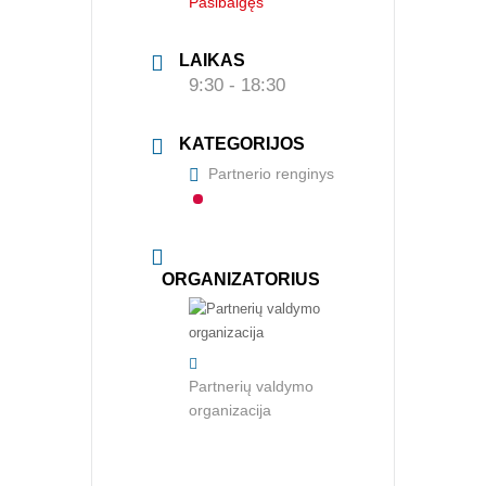
Pasibaigęs
Renginiai
LAIKAS
Konferencijos
9:30 - 18:30
Kvalifikaciniai mokymai
KATEGORIJOS
SERTIFIKATAI
Partnerio renginys
CIA Medžiaga
CRMA Medžiaga
ORGANIZATORIUS
KONTAKTAI
Vidaus auditorių asociacija, 124111729
Nagevičiaus g. 3, Vilnius
Partnerių valdymo
info@vaa.lt
organizacija