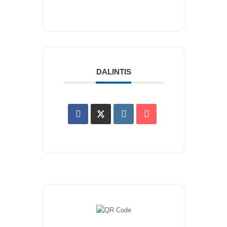
NAUJIENLAIŠKIS
Registruokitės naujienlaiškiui apie Vidaus Auditorių asociaciją!
DALINTIS
Copyright © 2018 - 2023, Vidaus auditorių
asociacija | IIA Lithuania |
Privatumo politika
|
Grąžinimų politika
|
Pirkimo taisyklės