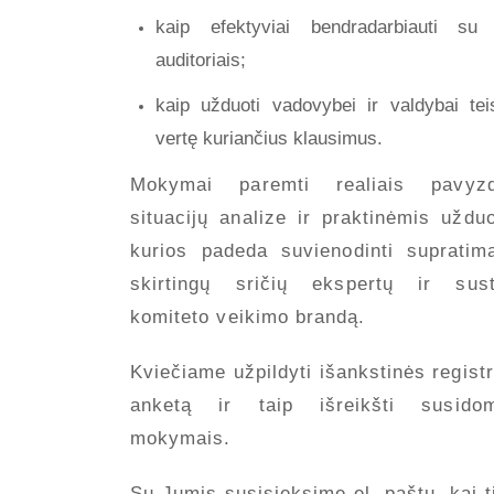
kaip efektyviai bendradarbiauti su 
auditoriais;
kaip užduoti vadovybei ir valdybai tei
vertę kuriančius klausimus.
Mokymai paremti realiais pavyzdž
situacijų analize ir praktinėmis užduo
kurios padeda suvienodinti supratim
skirtingų sričių ekspertų ir susti
komiteto veikimo brandą.
Kviečiame užpildyti išankstinės registr
anketą ir taip išreikšti susidom
mokymais.
Su Jumis susisieksime el. paštu, kai t