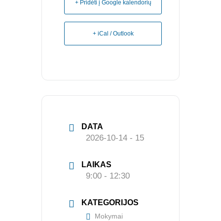
+ Pridėti į Google kalendorių
KVALIFIKACIJA
Renginiai
+ iCal / Outlook
Konferencijos
Kvalifikaciniai mokymai
SERTIFIKATAI
CIA Medžiaga
CRMA Medžiaga
DATA
2026-10-14 - 15
KONTAKTAI
LAIKAS
Vidaus auditorių asociacija, 124111729
9:00 - 12:30
Nagevičiaus g. 3, Vilnius
info@vaa.lt
KATEGORIJOS
Mokymai