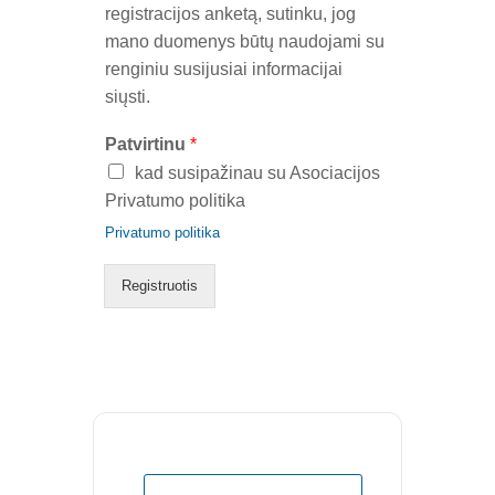
registracijos anketą, sutinku, jog
mano duomenys būtų naudojami su
renginiu susijusiai informacijai
siųsti.
Patvirtinu
*
kad susipažinau su Asociacijos
Privatumo politika
Privatumo politika
Registruotis
APIE MUS
Valdyba
Veiklos dokumentai ir ataskaitos
Asmens duomenų apsauga