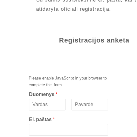
atidaryta oficiali registracija.
Registracijos anketa
Please enable JavaScript in your browser to
complete this form.
Duomenys
*
F
L
i
a
El. paštas
*
r
s
s
t
t