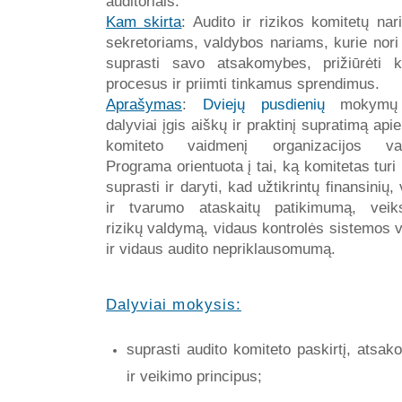
auditoriais.
Kam skirta
: Audito ir rizikos komitetų nar
sekretoriams, valdybos nariams, kurie nori 
suprasti savo atsakomybes, prižiūrėti kr
procesus ir priimti tinkamus sprendimus.
Aprašymas
:
Dviejų pusdienių
mokymų
dalyviai įgis aiškų ir praktinį supratimą apie
komiteto vaidmenį organizacijos va
Programa orientuota į tai, ką komitetas turi 
suprasti ir daryti, kad užtikrintų finansinių,
ir tvarumo ataskaitų patikimumą, veik
rizikų valdymą, vidaus kontrolės sistemos 
ir vidaus audito nepriklausomumą.
Dalyviai mokysis:
suprasti audito komiteto paskirtį, atsa
ir veikimo principus;