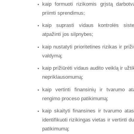
kaip formuoti rizikomis grįstą darbotv
priimti sprendimus;
kaip suprasti vidaus kontrolės sist
atpažinti jos silpnybes;
kaip nustatyti prioritetines rizikas ir priži
valdymą;
kaip prižiūrėti vidaus audito veiklą ir užtik
nepriklausomumą;
kaip vertinti finansinių ir tvarumo at
rengimo proceso patikimumą;
kaip skaityti finansines ir tvarumo atas
identifikuoti rizikingas vietas ir vertinti
patikimumą;