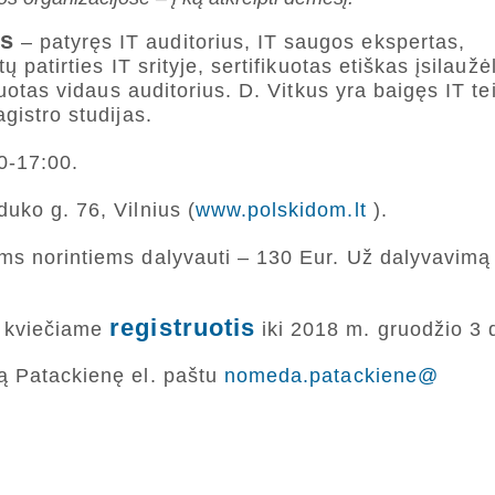
us
– patyręs IT auditorius, IT saugos ekspertas,
 patirties IT srityje, sertifikuotas etiškas įsilaužė
tuotas vidaus auditorius. D. Vitkus yra baigęs IT te
gistro studijas.
0-17:00.
uko g. 76, Vilnius (
www.polskidom.lt
).
ms norintiems dalyvauti – 130 Eur. Už dalyvavimą
registruotis
e kviečiame
iki 2018 m. gruodžio 3 
ą Patackienę el. paštu
nomeda.patackiene@