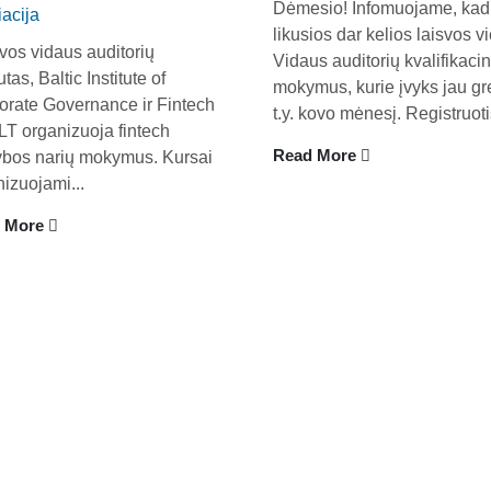
Dėmesio! Infomuojame, kad
acija
likusios dar kelios laisvos vi
Valdyba
Renginiai
vos vidaus auditorių
Vidaus auditorių kvalifikaci
tutas, Baltic Institute of
Veiklos dokumentai ir ataskaitos
Konferencijos
mokymus, kurie įvyks jau gre
orate Governance ir Fintech
t.y. kovo mėnesį. Registruotis
Asmens duomenų apsauga
Kvalifikaciniai mokymai
LT organizuoja fintech
ybos narių mokymus. Kursai
Read More
izuojami...
 More