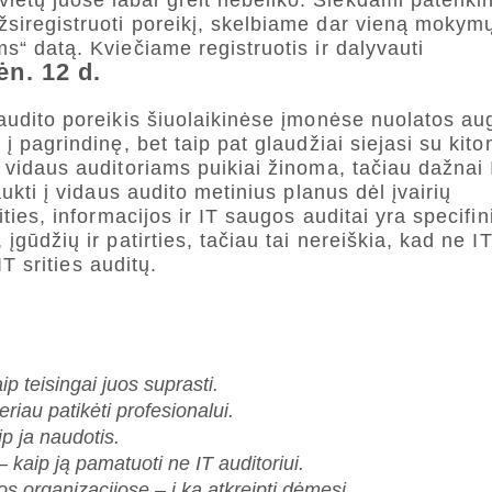
vietų juose labai greit nebeliko. Siekdami patenkin
siregistruoti poreikį, skelbiame dar vieną mokymų
s“ datą. Kviečiame registruotis ir dalyvauti
n. 12 d.
 audito poreikis šiuolaikinėse įmonėse nuolatos au
į pagrindinę, bet taip pat glaudžiai siejasi su kito
a vidaus auditoriams puikiai žinoma, tačiau dažnai 
aukti į vidaus audito metinius planus dėl įvairių
ties, informacijos ir IT saugos auditai yra specifini
įgūdžių ir patirties, tačiau tai nereiškia, kad ne I
IT srities auditų.
ip teisingai juos suprasti.
geriau patikėti profesionalui.
p ja naudotis.
– kaip ją pamatuoti ne IT auditoriui.
s organizacijose – į ką atkreipti dėmesį.