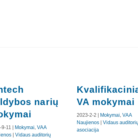
ntech
Kvalifikacini
ldybos narių
VA mokymai
okymai
2023-2-2 |
Mokymai
,
VAA
Naujienos
|
Vidaus auditori
-9-11 |
Mokymai
,
VAA
asociacija
ienos
|
Vidaus auditorių
APIE MUS
KVALIFIKACIJA