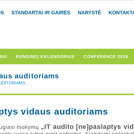
OS
STANDARTAI IR GAIRĖS
NARYSTĖ
KONTAKT
MAI
RENGINIŲ KALENDORIUS
CONFERENCE 2026
daus auditoriams
AUDITORIAMS
aptys vidaus auditoriams
„IT audito [ne]paslaptys vi
iaugiasi mokymų