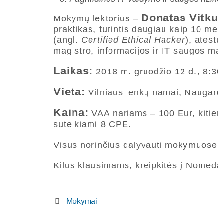
Donatas Vitk
Mokymų lektorius –
praktikas, turintis daugiau kaip 10 metų
(angl.
Certified Ethical Hacker
), ates
magistro, informacijos ir IT saugos ma
Laikas:
2018 m. gruodžio 12 d., 8:3
Vieta:
Vilniaus lenkų namai, Naugard
Kaina:
VAA nariams – 100 Eur, kitie
suteikiami 8 CPE.
Visus norinčius dalyvauti mokymuos
Kilus klausimams, kreipkitės į Nomed
Mokymai