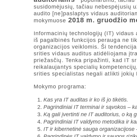
populiarumu, tačiau 
susidomėjusių, tačiau nebespėjusių už
audito [ne]paslaptys vidaus auditoriam
2018 m. gruodžio mė
mokymuose
Informacinių technologijų (IT) vidaus
iš pagalbinės funkcijos perauga ne tik 
organizacijos veiklomis. Ši tendencij
srities vidaus auditus atidėliojama įtr
priežasčių. Tenka pripažinti, kad IT sri
reikalaujantys specialių kompetencijų, 
srities specialistas negali atlikti jokių 
Mokymo programa:
Kas yra IT auditas ir ko iš jo tikėtis.
Pagrindiniai IT terminai ir sąvokos – ka
Ką gali įvertinti ne IT auditorius, o ką 
Pagrindiniai IT valdymo metodika ir kai
IT ir kibernetinė sauga organizacijose 
Pagrindinės IT valdymo ir saugos riziko