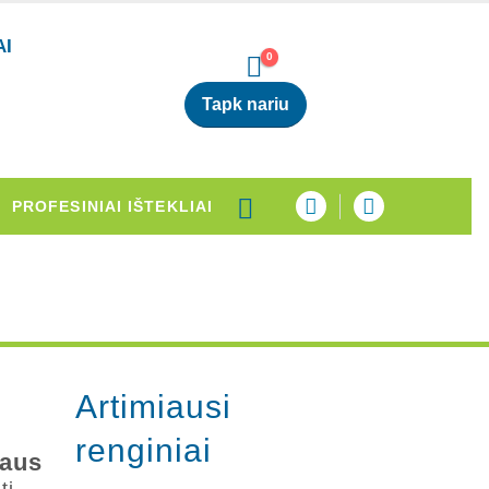
AI
0
Tapk nariu
PROFESINIAI IŠTEKLIAI
Artimiausi
renginiai
daus