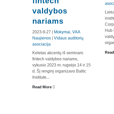
fintech
asoci
valdybos
Lietu
insti
nariams
Corp
Hub 
2023-9-27 |
Mokymai
,
VAA
vald
Naujienos
|
Vidaus auditorių
organ
asociacija
Keletas akcentų iš seminaro
Read
fintech valdybos nariams,
vykusio 2023 m. rugsėjo 14 ir 15
NAUJIENLAIŠKIS
d. Šį renginį organizavo Baltic
Registruokitės naujienlaiškiui apie Vidaus Auditorių
Institute...
asociaciją!
Read More