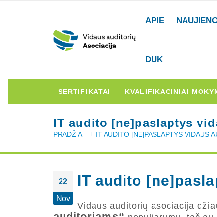
APIE
NAUJIEN
DUK
SERTIFIKATAI
KVALIFIKACINIAI MOKY
IT audito [ne]paslaptys vi
PRADŽIA
IT AUDITO [NE]PASLAPTYS VIDAUS 
IT audito [ne]pasl
22
Nov
Vidaus auditorių asociacija dž
auditoriams“