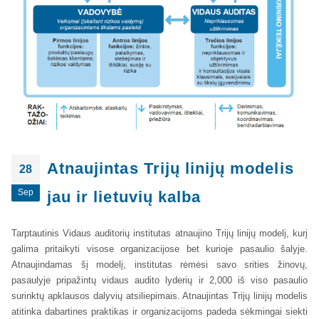
Atnaujintas Trijų linijų modelis
28
Sep
jau ir lietuvių kalba
Tarptautinis Vidaus auditorių institutas atnaujino Trijų linijų modelį, kurį
galima pritaikyti visose organizacijose bet kurioje pasaulio šalyje.
Atnaujindamas šį modelį, institutas rėmėsi savo srities žinovų,
pasaulyje pripažintų vidaus audito lyderių ir 2,000 iš viso pasaulio
surinktų apklausos dalyvių atsiliepimais. Atnaujintas Trijų linijų modelis
atitinka dabartines praktikas ir organizacijoms padeda sėkmingai siekti