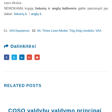
savo tikslus.
NEMOKAMĄ kopiją
lietuvių ir anglų kalbomis
galite parsisiųsti jau
dabar:
lietuvių k.
/
anglų k
.
VAA Naujienos
IIA
,
Three Lines Model
,
Trijų linijų modelis
,
VAA
Dalinkitės!
RELATED
POSTS
COSO valdybų valdymo principai