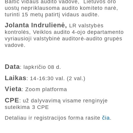
Baltic vidaus audito vadovė, Lietuvos oro
uostų nepriklausoma audito komiteto narė,
turinti 15 metų patirtį vidaus audite.
Jolanta Indrulienė,
LR valstybės
kontrolės, Veiklos audito 4-ojo departamento
vyriausioji valstybinė auditorė-audito grupės
vadovė.
Data
: lapkričio 08 d.
Laikas
: 14-16:30 val. (2 val.)
Vieta
: Zoom platforma
CPE
: už dalyvavimą visame renginyje
suteikima 3 CPE
Detaliau ir registracijos forma rasite
čia
.