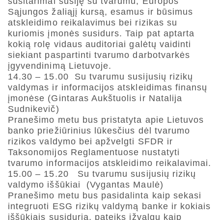
susitarimai susiję su tvarumu, Europos
Sąjungos žaliąjį kursą, esamus ir būsimus
atskleidimo reikalavimus bei rizikas su
kuriomis įmonės susidurs. Taip pat aptarta
kokią rolę vidaus auditoriai galėtų vaidinti
siekiant paspartinti tvarumo darbotvarkės
įgyvendinimą Lietuvoje.
14.30 – 15.00 Su tvarumu susijusių rizikų
valdymas ir informacijos atskleidimas finansų
įmonėse (Gintaras Aukštuolis ir Natalija
Sudnikevič)
Pranešimo metu bus pristatyta apie Lietuvos
banko priežiūrinius lūkesčius dėl tvarumo
rizikos valdymo bei apžvelgti SFDR ir
Taksonomijos Reglamentuose nustatyti
tvarumo informacijos atskleidimo reikalavimai.
15.00 – 15.20 Su tvarumu susijusių rizikų
valdymo iššūkiai (Vygantas Maulė)
Pranešimo metu bus pasidalinta kaip sekasi
integruoti ESG rizikų valdymą banke ir kokiais
iššūkiais susiduria, pateiks įžvalgų kaip