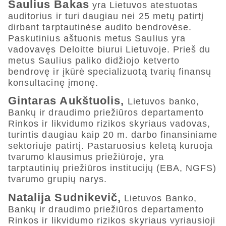
Saulius Bakas
yra Lietuvos atestuotas
auditorius ir turi daugiau nei 25 metų patirtį
dirbant tarptautinėse audito bendrovėse.
Paskutinius aštuonis metus Saulius yra
vadovavęs Deloitte biurui Lietuvoje. Prieš du
metus Saulius paliko didžiojo ketverto
bendrovę ir įkūrė specializuotą tvarių finansų
konsultacinę įmonę.
Gintaras Aukštuolis,
Lietuvos banko,
Bankų ir draudimo priežiūros departamento
Rinkos ir likvidumo rizikos skyriaus vadovas,
turintis daugiau kaip 20 m. darbo finansiniame
sektoriuje patirtį. Pastaruosius keletą kuruoja
tvarumo klausimus priežiūroje, yra
tarptautinių priežiūros institucijų (EBA, NGFS)
tvarumo grupių narys.
Natalija Sudnikevič,
Lietuvos Banko,
Bankų ir draudimo priežiūros departamento
Rinkos ir likvidumo rizikos skyriaus vyriausioji