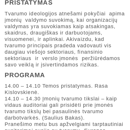
PRISTATYMAS
Tvarumo ideologijos atnešami pokyčiai apima
įmonių valdymo suvokimą, kai organizacijų
valdymas yra suvokiamas kaip atsakingas,
skaidrus, draugiškas ir darbuotojams,
visuomenei, ir aplinkai. Akivaizdu, kad
tvarumo principais pradeda vadovauti vis
daugiau viešojo sektoriaus, finansinio
sektoriaus ir verslo įmonės peržiūrėdamos
savo veiklą ir įsivertindamos rizikas.
PROGRAMA
14.00 – 14.10 Temos pristatymas. Rasa
Kislovskienė.
14.10 – 14.30 Įmonių tvarumo tikslai – kaip
vidaus auditoriai gali prisidėti prie įmonės
tvarumo tikslų bei pasaulinės tvarumo
darbotvarkės. (Saulius Bakas).
Pranešimo metu bus apžvelgiami tarptautiniai