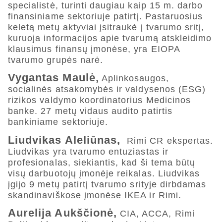
specialistė, turinti daugiau kaip 15 m. darbo
finansiniame sektoriuje patirtį. Pastaruosius
keletą metų aktyviai įsitraukė į tvarumo sritį,
kuruoja informacijos apie tvarumą atskleidimo
klausimus finansų įmonėse, yra EIOPA
tvarumo grupės narė.
Vygantas Maulė,
Aplinkosaugos,
socialinės atsakomybės ir valdysenos (ESG)
rizikos valdymo koordinatorius Medicinos
banke. 27 metų vidaus audito patirtis
bankiniame sektoriuje.
Liudvikas Aleliūnas,
Rimi CR ekspertas.
Liudvikas yra tvarumo entuziastas ir
profesionalas, siekiantis, kad ši tema būtų
visų darbuotojų įmonėje reikalas. Liudvikas
įgijo 9 metų patirtį tvarumo srityje dirbdamas
skandinaviškose įmonėse IKEA ir Rimi.
Aurelija Aukščionė,
CIA, ACCA, Rimi